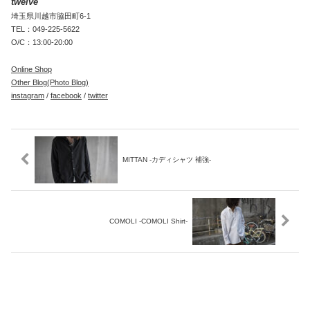
twelve
埼玉県川越市脇田町6-1
TEL：049-225-5622
O/C：13:00-20:00
Online Shop
Other Blog(Photo Blog)
instagram
/
facebook
/
twitter
MITTAN -カディシャツ 補強-
COMOLI -COMOLI Shirt-