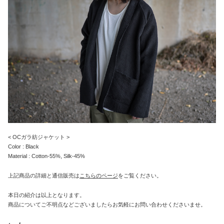
< OCガラ紡ジャケット >
Color : Black
Material : Cotton-55%, Silk-45%
上記商品の詳細と通信販売は
こちらのページ
をご覧ください。
本日の紹介は以上となります。
商品についてご不明点などございましたらお気軽にお問い合わせくださいませ。