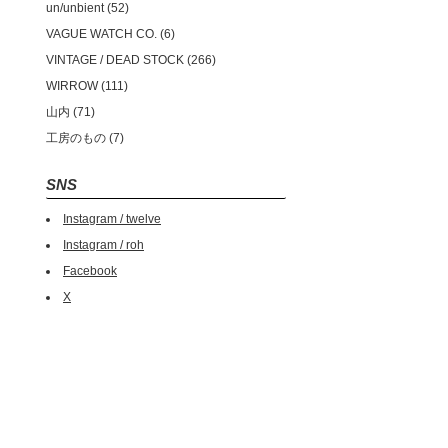
un/unbient
52
VAGUE WATCH CO.
6
VINTAGE / DEAD STOCK
266
WIRROW
111
山内
71
工房のもの
7
SNS
Instagram / twelve
Instagram / roh
Facebook
X