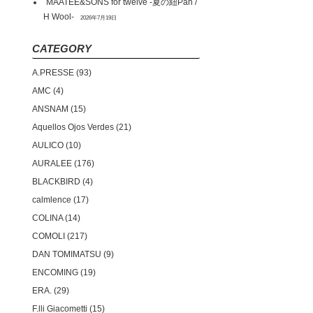
MAATEE&SONS for twelve -夏の紐Pan /
H Wool-
2026年7月19日
CATEGORY
A.PRESSE
93
AMC
4
ANSNAM
15
Aquellos Ojos Verdes
21
AULICO
10
AURALEE
176
BLACKBIRD
4
calmlence
17
COLINA
14
COMOLI
217
DAN TOMIMATSU
9
ENCOMING
19
ERA.
29
F.lli Giacometti
15