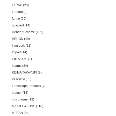
FARAH
20
Fendart
9
forme
69
guepard
14
Hender Scheme
109
HEUGN
40
I am dork
22
Import
14
IRIES H.M.
1
kearny
34
KIJIMA TAKAYUKI
8
KLASICA
65
Landscape Products
7
loomer
13
m’s braque
19
MAATEE&SONS
118
MITTAN
84