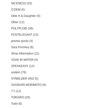
NICENESS
35
O’DEM
5
Olde H & Daughter
5
Other
12
POLYPLOID
36
POSTELEGANT
23
premio gordo
4
Sara Finchley
6
Shop Information
11
SOAK IN WATER
4
SPEAKEASY
12
ssstein
76
STABILIZER GNZ
5
SUGINARI MORIMOTO
9
T.T
12
TORAIRO
29
Tukir
6