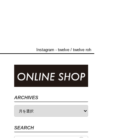
Instagram
-
twelve
/
twelve roh
ARCHIVES
SEARCH