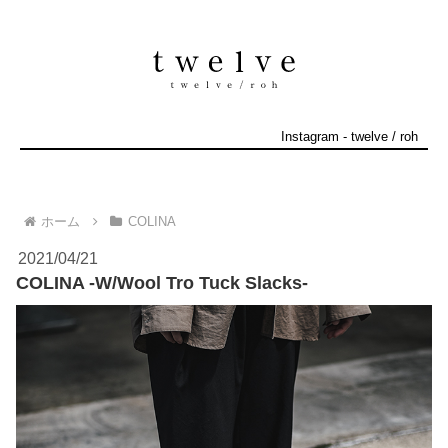
Instagram
-
twelve
/
roh
ホーム
COLINA
2021/04/21
COLINA -W/Wool Tro Tuck Slacks-