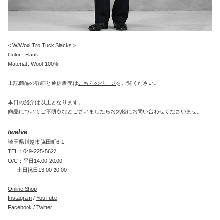
< W/Wool Tro Tuck Slacks >
Color : Black
Material : Wool-100%
上記商品の詳細と通信販売は
こちらのページ
をご覧ください。
本日の紹介は以上となります。
商品についてご不明点などございましたらお気軽にお問い合わせくださいませ。
twelve
埼玉県川越市脇田町6-1
TEL：049-225-5622
O/C：平日14:00-20:00
土日祝日13:00-20:00
Online Shop
Instagram
/
YouTube
Facebook
/
Twitter