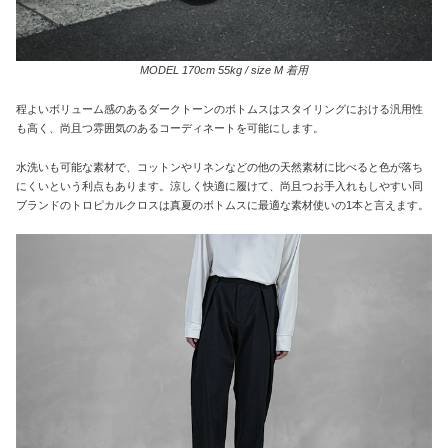
MODEL 170cm 55kg / size M 着用
程よいボリューム感のあるダークトーンのボトムスはスタイリングにおける汎用性
も高く、尚且つ雰囲気のあるコーディネートを可能にします。
水洗いも可能な素材で、コットンやリネンなどの他の天然素材に比べると色が落ち
にくいという利点もあります。涼しく快適に履けて、尚且つお手入れもしやすい同
ブランドのトロピカルクロスは真夏のボトムスに最適な素材使いの1本と言えます。