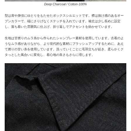
Deep Charcoal / Cotton-100%
型は肩や身頃にゆとりをもたせたボックスシルエットです。襟は抜け感のあるオー
プンカラーで、端にさりげなくステッチを入れています。袖丈は少し長めに設定
し、落ち着いた雰囲気に仕上げ、折り返しでアクセントを効かせています。
生地は甘撚りのムラ糸から作られたシャンブレー素材を使用しています。古着のよ
うなムラ感がありながら、より現代的な素材にブラッシュアップするために、あえ
て撚りの甘い糸を使用しています。洗っていくごとに毛羽立ちが起き、柔らかくク
タっとした風合いに変化し、着心地の良さもさらに増します。