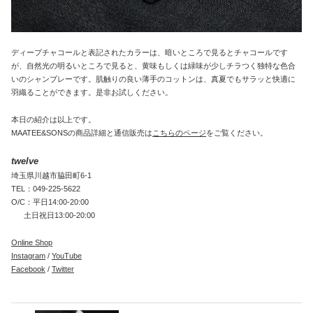
ディープチャコールと表記されたカラーは、暗いところで見るとチャコールです
が、自然光の明るいところで見ると、黄味もしくは緑味が少しチラつく独特な色合
いのシャンブレーです。肌触りの良い薄手のコットンは、真夏でもサラッと快適に
羽織ることができます。是非お試しください。
本日の紹介は以上です。
MAATEE&SONSの商品詳細と通信販売は
こちらのページ
をご覧ください。
twelve
埼玉県川越市脇田町6-1
TEL：049-225-5622
O/C：平日14:00-20:00
土日祝日13:00-20:00
Online Shop
Instagram
/
YouTube
Facebook
/
Twitter