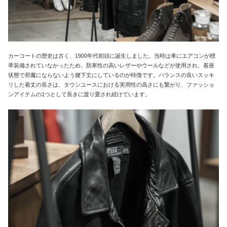
カーコートの歴史は古く、1900年代初頭に誕生しました。当時は車にエアコンが標
準装備されていなかったため、防寒性の高いレザーやウールなどが使用され、着座
状態で邪魔にならないよう腰下丈にしているのが特徴です。バランスの良いスッキ
リした着丈の長さは、タウンユースにおける実用性の高さにも繋がり、ファッショ
ンアイテムの1つとして長きに渡り愛され続けています。