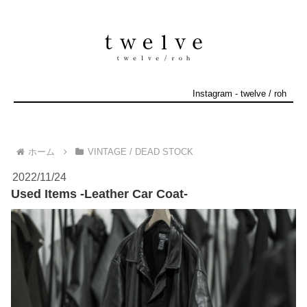
Instagram
-
twelve
/
roh
ホーム
VINTAGE / DEAD STOCK
2022/11/24
Used Items -Leather Car Coat-