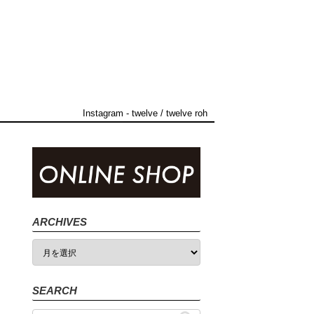
Instagram
-
twelve
/
twelve roh
ARCHIVES
SEARCH