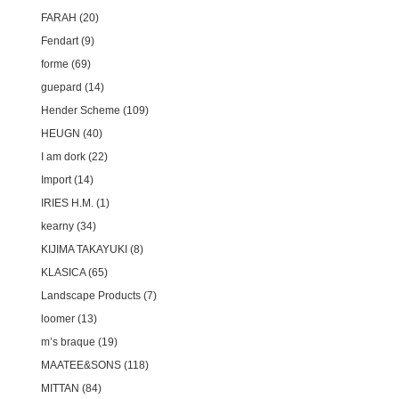
FARAH
20
Fendart
9
forme
69
guepard
14
Hender Scheme
109
HEUGN
40
I am dork
22
Import
14
IRIES H.M.
1
kearny
34
KIJIMA TAKAYUKI
8
KLASICA
65
Landscape Products
7
loomer
13
m’s braque
19
MAATEE&SONS
118
MITTAN
84