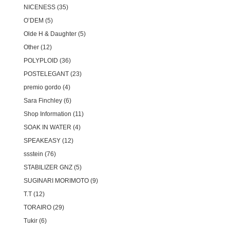
NICENESS
35
O’DEM
5
Olde H & Daughter
5
Other
12
POLYPLOID
36
POSTELEGANT
23
premio gordo
4
Sara Finchley
6
Shop Information
11
SOAK IN WATER
4
SPEAKEASY
12
ssstein
76
STABILIZER GNZ
5
SUGINARI MORIMOTO
9
T.T
12
TORAIRO
29
Tukir
6