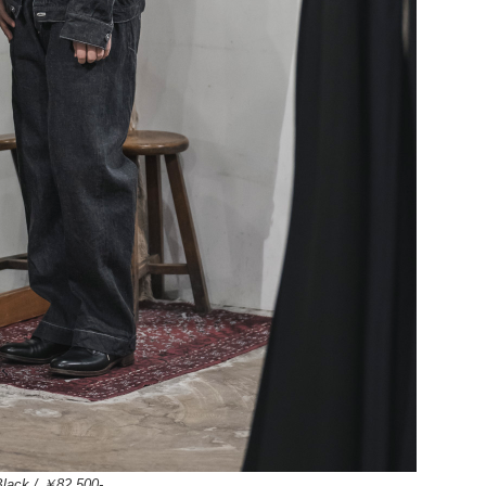
lack / ￥82,500-