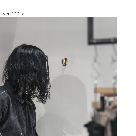
< H.IGGY >