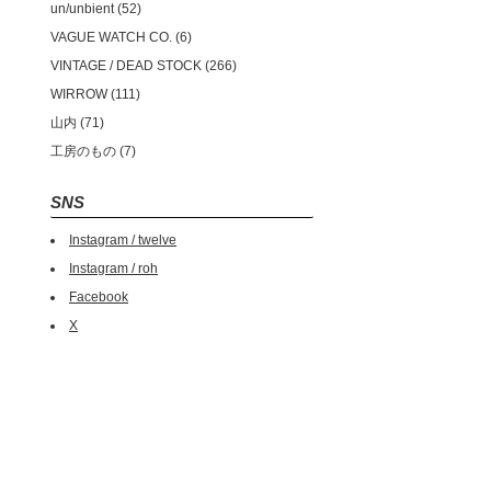
un/unbient
52
VAGUE WATCH CO.
6
VINTAGE / DEAD STOCK
266
WIRROW
111
山内
71
工房のもの
7
SNS
Instagram / twelve
Instagram / roh
Facebook
X