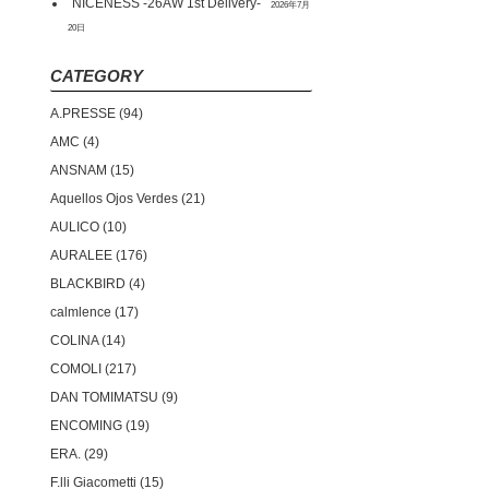
NICENESS -26AW 1st Delivery-
2026年7月
20日
CATEGORY
A.PRESSE
94
AMC
4
ANSNAM
15
Aquellos Ojos Verdes
21
AULICO
10
AURALEE
176
BLACKBIRD
4
calmlence
17
COLINA
14
COMOLI
217
DAN TOMIMATSU
9
ENCOMING
19
ERA.
29
F.lli Giacometti
15