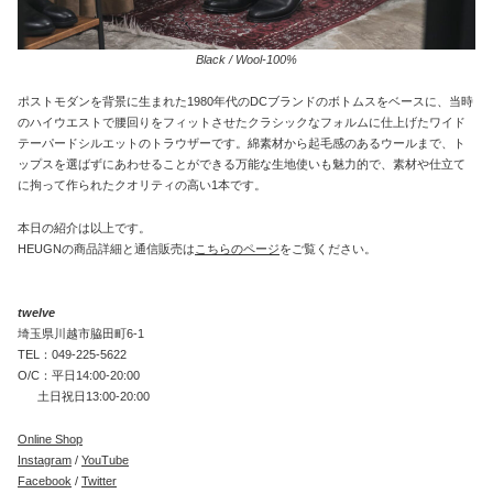
Black / Wool-100%
ポストモダンを背景に生まれた1980年代のDCブランドのボトムスをベースに、当時
のハイウエストで腰回りをフィットさせたクラシックなフォルムに仕上げたワイド
テーパードシルエットのトラウザーです。綿素材から起毛感のあるウールまで、ト
ップスを選ばずにあわせることができる万能な生地使いも魅力的で、素材や仕立て
に拘って作られたクオリティの高い1本です。
本日の紹介は以上です。
HEUGNの商品詳細と通信販売は
こちらのページ
をご覧ください。
twelve
埼玉県川越市脇田町6-1
TEL：049-225-5622
O/C：平日14:00-20:00
土日祝日13:00-20:00
Online Shop
Instagram
/
YouTube
Facebook
/
Twitter