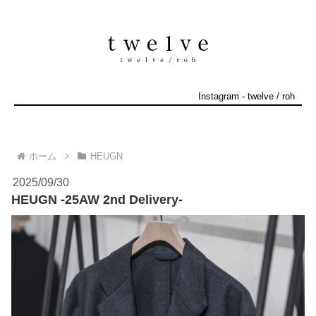
Instagram
-
twelve
/
roh
ホーム
HEUGN
2025/09/30
HEUGN -25AW 2nd Delivery-