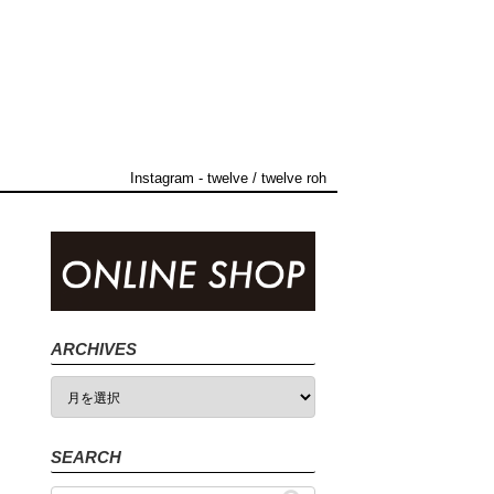
Instagram
-
twelve
/
twelve roh
ARCHIVES
SEARCH