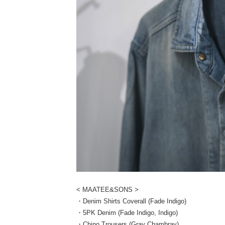
< MAATEE&SONS >
・Denim Shirts Coverall (Fade Indigo)
・5PK Denim (Fade Indigo, Indigo)
・Chino Trousers (Gray Chambray)