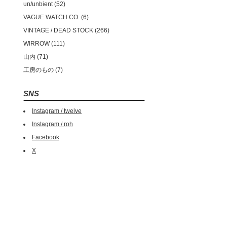
un/unbient
52
VAGUE WATCH CO.
6
VINTAGE / DEAD STOCK
266
WIRROW
111
山内
71
工房のもの
7
SNS
Instagram / twelve
Instagram / roh
Facebook
X