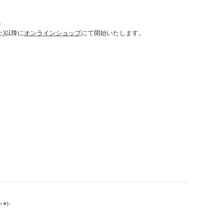
。
土)以降に
オンラインショップ
にて開始いたします。
 #1-