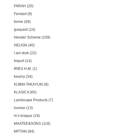
FARAH
20
Fendart
9
forme
69
guepard
14
Hender Scheme
109
HEUGN
40
I am dork
22
Import
14
IRIES H.M.
1
kearny
34
KIJIMA TAKAYUKI
8
KLASICA
65
Landscape Products
7
loomer
13
m’s braque
19
MAATEE&SONS
118
MITTAN
84