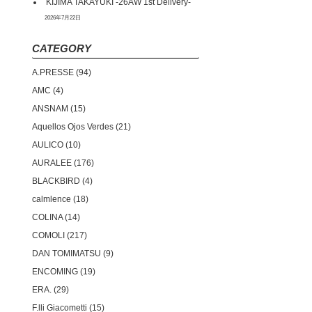
KIJIMA TAKAYUKI -26AW 1st Delivery-
2026年7月22日
CATEGORY
A.PRESSE
94
AMC
4
ANSNAM
15
Aquellos Ojos Verdes
21
AULICO
10
AURALEE
176
BLACKBIRD
4
calmlence
18
COLINA
14
COMOLI
217
DAN TOMIMATSU
9
ENCOMING
19
ERA.
29
F.lli Giacometti
15