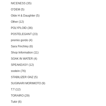
NICENESS
35
O’DEM
5
Olde H & Daughter
5
Other
12
POLYPLOID
36
POSTELEGANT
23
premio gordo
4
Sara Finchley
6
Shop Information
11
SOAK IN WATER
4
SPEAKEASY
12
ssstein
76
STABILIZER GNZ
5
SUGINARI MORIMOTO
9
T.T
12
TORAIRO
29
Tukir
6