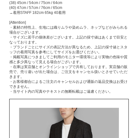
(38) 45cm / 54cm / 75cm / 64cm
(40) 47cm / 57cm / 76cm / 65cm
→着用STAFF 182cm 65kg 40着用
[Attention]
・素材の特性上、生地には織りムラや染めムラ、ネップなどがみられる
場合がございます。
・サイズに若干の個体差がございます。上記の採寸値はあくまで目安と
なっております。
・ブランドごとにサイズの表記方法が異なるため、上記の採寸値とスタ
ッフの着用写真を参考にしてサイズをお選びください。
・掲載写真につきましてご利用のモニター環境等により実物の色味や質
感と多少異なって見える場合がございます。
・在庫は実店舗とオンラインショップで共有しております。実店舗の販
売で、売り違いが出た場合は、ご注文をキャンセル扱いとさせていただ
きます。
・お客様都合によるご注文のキャンセルおよび通販の返品交換はお受け
できません。
・当サイト内の写真やテキストの無断転載はご遠慮ください。