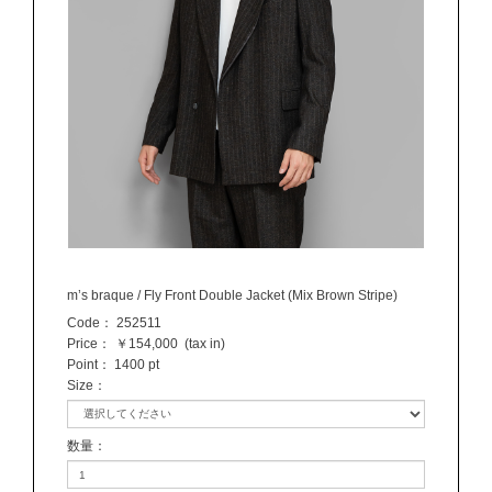
m’s braque / Fly Front Double Jacket (Mix Brown Stripe)
Code：
252511
Price：
￥154,000
(tax in)
Point：
1400 pt
Size
：
数量
：