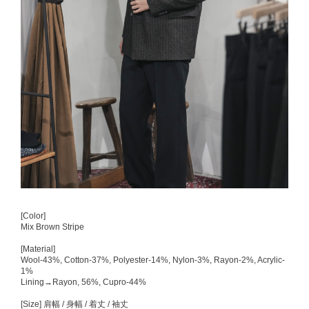
[Color]
Mix Brown Stripe
[Material]
Wool-43%, Cotton-37%, Polyester-14%, Nylon-3%, Rayon-2%, Acrylic-
1%
Lining→Rayon, 56%, Cupro-44%
[Size] 肩幅 / 身幅 / 着丈 / 袖丈