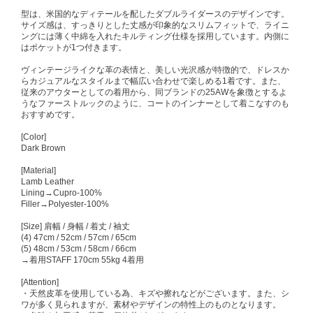
型は、米国的なディテールを配したダブルライダースのデザインです。
サイズ感は、すっきりとした丈感が印象的なスリムフィットで、ライニ
ングには薄く中綿を入れたキルティング仕様を採用しています。内側に
はポケットが1つ付きます。
ヴィンテージライクな革の表情と、美しい光沢感が特徴的で、ドレスか
らカジュアルなスタイルまで幅広い合わせで楽しめる1着です。また、
従来のアウターとしての着用から、同ブランドの25AWを象徴とするよ
うなファーストルックのように、コートのインナーとして着こなすのも
おすすめです。
[Color]
Dark Brown
[Material]
Lamb Leather
Lining→Cupro-100%
Filler→Polyester-100%
[Size] 肩幅 / 身幅 / 着丈 / 袖丈
(4) 47cm / 52cm / 57cm / 65cm
(5) 48cm / 53cm / 58cm / 66cm
→着用STAFF 170cm 55kg 4着用
[Attention]
・天然皮革を使用している為、キズや擦れなどがございます。また、シ
ワが多く見られますが、素材やデザインの特性上のものとなります。