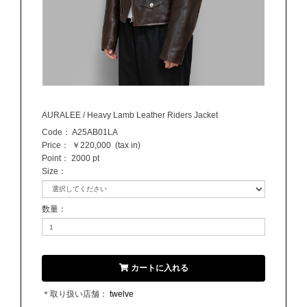
AURALEE / Heavy Lamb Leather Riders Jacket
Code：
A25AB01LA
Price：
￥220,000
(tax in)
Point：
2000 pt
Size
：
数量
：
カートに入れる
＊取り扱い店舗：
twelve