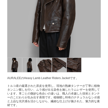
AURALEEのHeavy Lamb Leather Riders Jacketです。
トルコ産の厳選された原皮を使用し、現地の熟練タンナーが丁寧に植物
タンニン鞣しを行い、ムラ感が出る染色を施したラムレザーを使用して
います。革ごとの微妙な色合いの違いは、職人の卓越した技術とタンナ
ーのこだわりが生み出す表情です。植物鞣し特有のナチュラルなシボ感
と上品な光沢感を活かしながら、繊細な仕上げが施された、魅力的な素
材です。