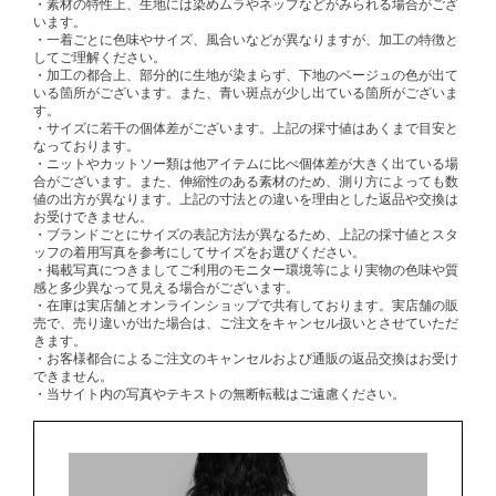
・素材の特性上、生地には染めムラやネップなどがみられる場合がござ
います。
・一着ごとに色味やサイズ、風合いなどが異なりますが、加工の特徴と
してご理解ください。
・加工の都合上、部分的に生地が染まらず、下地のベージュの色が出て
いる箇所がございます。また、青い斑点が少し出ている箇所がございま
す。
・サイズに若干の個体差がございます。上記の採寸値はあくまで目安と
なっております。
・ニットやカットソー類は他アイテムに比べ個体差が大きく出ている場
合がございます。また、伸縮性のある素材のため、測り方によっても数
値の出方が異なります。上記の寸法との違いを理由とした返品や交換は
お受けできません。
・ブランドごとにサイズの表記方法が異なるため、上記の採寸値とスタ
ッフの着用写真を参考にしてサイズをお選びください。
・掲載写真につきましてご利用のモニター環境等により実物の色味や質
感と多少異なって見える場合がございます。
・在庫は実店舗とオンラインショップで共有しております。実店舗の販
売で、売り違いが出た場合は、ご注文をキャンセル扱いとさせていただ
きます。
・お客様都合によるご注文のキャンセルおよび通販の返品交換はお受け
できません。
・当サイト内の写真やテキストの無断転載はご遠慮ください。