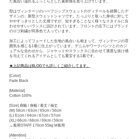
た風合い溢れるふっくらとした素材感を造り上げています。
型はヴィンテージのハーフジップスウェットのディテールを踏襲したデ
ザインの、新型スウェットシャツです。たっぷりと取った身頃に対して
ややすっきりとした丈感ですが、短すぎることなく様々なスタイルに合
わせやすいバランスに設計されています。フロントの左下にはブランド
のロゴ刺繍が同系色で入っています。
加工によってフェードした生地の風合いも相まって、ヴィンテージの雰
囲気を感じる1着に仕上がっています。デニムやワークパンツとのカジ
ュアルな合わせから、ジャケットやスラックスに合わせて適度な抜け感
を与えてくれるアイテムとしても重宝する1着です。
★上記商品はBLOGでも詳しくご紹介してます。
[Color]
Fade Black
[Material]
Cotton-100%
[Size] 肩幅 / 身幅 / 着丈 / 袖丈
(M) 58cm / 63cm / 65cm / 56cm
(L) 61cm / 64cm / 67cm / 57cm
(XL) 66cm / 68cm / 69cm / 59cm
→着用STAFF 170cm 55kg M着用
[Attention]