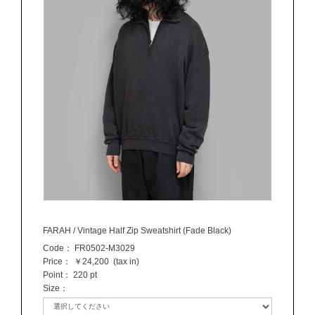
FARAH / Vintage Half Zip Sweatshirt (Fade Black)
Code：
FR0502-M3029
Price：
￥24,200
(tax in)
Point：
220 pt
Size
：