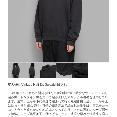
FARAHのVintage Half Zip Sweatshirtです。
1846 年ごろに初めて開発された生産効率の低い希少なヴィンテージ丸
編み機、トンプキン機を用いて編み上げたオリジナル裏毛を使用してい
ます。通常、上から下に高速で編まれて行く丸編み機と違い、下から上
にゆっくりと編んで行く独特の編み方法で編まれた生地は、空気をたっ
ぷりと含んだ柔らかな生地組織となっており、さらに裏地のループ部分
を特殊なシープ起毛加工で仕上げることで、適度な厚みと保温性を増し