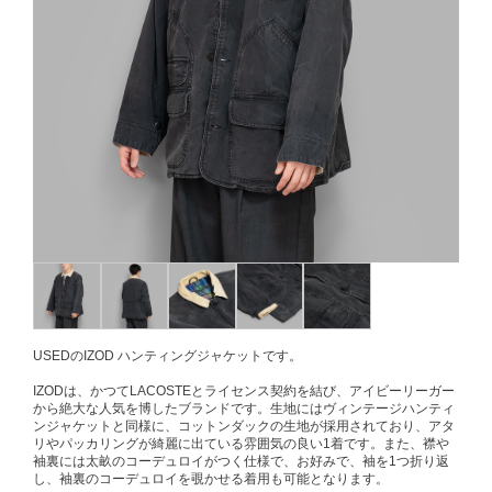
USEDのIZOD ハンティングジャケットです。
IZODは、かつてLACOSTEとライセンス契約を結び、アイビーリーガー
から絶大な人気を博したブランドです。生地にはヴィンテージハンティ
ンジャケットと同様に、コットンダックの生地が採用されており、アタ
リやパッカリングが綺麗に出ている雰囲気の良い1着です。また、襟や
袖裏には太畝のコーデュロイがつく仕様で、お好みで、袖を1つ折り返
し、袖裏のコーデュロイを覗かせる着用も可能となります。