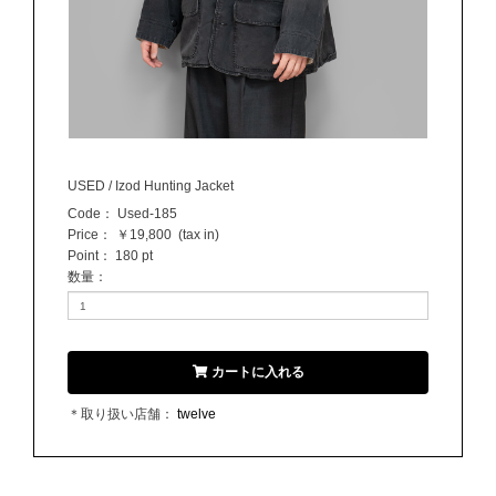
USED / Izod Hunting Jacket
Code：
Used-185
Price：
￥19,800
(tax in)
Point：
180 pt
数量
：
カートに入れる
＊取り扱い店舗：
twelve