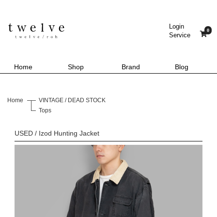
Login
0
Service
Home
Shop
Brand
Blog
Home
VINTAGE / DEAD STOCK
Tops
USED / Izod Hunting Jacket