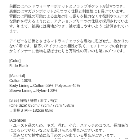
前面にはハンドウォーマーポケットとフラップポケットが計4つつき、
裏側にはマガジンポケットが1つつく仕様と利便性にも長けています。
背面には両腕の可動による生地の引っ張りを極力なくす役割やスムーズ
な動作を行えるようにと、アクションプリーツの仕様が採用されていま
す。加えて、袖裏には裏地がつき、袖が通しやすいように計算されてい
ます。
アイビーを彷彿とさせるマドラスチェックを裏地に忍ばせた、抜かりの
ない1着です。幅広いアイテムとの相性が良く、モノトーンでの合わせ
からインナーに色物を忍ばせたりと万能性の高いのも魅力の1つです。
[Color]
Fade Black
[Material]
Cotton-100%
Body Lining→Cotton-55%, Polyester-45%
Sleeve Lining→Nylon-100%
[Size] 肩幅 / 身幅 / 着丈 / 袖丈
(One Size) 63cm / 73cm / 77cm / 58cm
→着用STAFF 182cm 65kg
[Attention]
・ユーズド品のため、キズ、汚れ、小穴、ステッチのほつれ、長期保管
によるシワや匂いなどが見受けられる場合がございます。
・歪みなどで採寸値に若干のズレが出ている場合がございます。