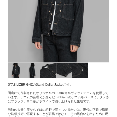
STABILIZER GNZのStand Collar Jacketです。
岡山にて作製されたオリジナルの13.5ozセルヴィッチデニムを使用して
います。デニムの合理化が進んだ1980年代のデニムをベースに、タテ糸
はブラック、ヨコ糸がホワイトで織り上げられた生地です。
当時の大量生産ならではの粗野で荒々しい風合いは、現代の正確で繊細
な紡績技術で再現することが容易ではなく、その風合いを出すために現