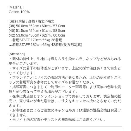
[Material]
Cotton-100%
[Size] 肩幅 / 身幅 / 着丈 / 袖丈
(38) 50.0cm / 52cm / 60cm / 57.0cm
(40) 51.5cm / 54cm / 61cm / 58.5cm
(42) 53.0cm / 56cm / 62cm / 60.0cm
→着用STAFF 170cm 55kg 38着用
→着用STAFF 182cm 65kg 42着用(長方形写真)
[Attention]
・素材の特性上、生地には織りムラや染めムラ、ネップなどがみられる
場合がございます。
・サイズに若干の個体差がございます。上記の採寸値はあくまで目安と
なっております。
・ブランドごとにサイズの表記方法が異なるため、上記の採寸値とスタ
ッフの着用写真を参考にしてサイズをお選びください。
・掲載写真につきましてご利用のモニター環境等により実物の色味や質
感と多少異なって見える場合がございます。
・在庫は実店舗とオンラインショップで共有しております。実店舗の販
売で、売り違いが出た場合は、ご注文をキャンセル扱いとさせていただ
きます。
・お客様都合によるご注文のキャンセルおよび通販の返品交換はお受け
できません。
・当サイト内の写真やテキストの無断転載はご遠慮ください。