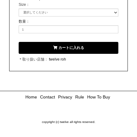
Size
：
数量
：
カートに入れる
＊取り扱い店舗：
twelve roh
Home
Contact
Privacy
Rule
How To Buy
copyright (c) twelve all rights reserved.