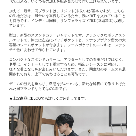
代で出来る、いくつもの加工を組み合わせて作り上げられています。
加えて、通常、同ブランドは、リジッド(未洗い)が基本ですが、こちら
の生地だけは、風合いを重視しているため、洗い加工を入れていること
も特徴です。インディゴ同様、サンフォライズド加工(防縮加工)も施し
ています。
型は、新型のスタンドカラージャケットです。クラシックなボックスシ
ルエットで、胸には左右にパッチポケットと、スナップボタン留めの大
容量のシームポケットが付きます。シームポケットのスレキは、ステッ
チの色にあわせて作られています。
コンパクトなスタンドカラーは、アウターとしての着用だけではなく、
冬場は、インナーとしても重宝するため、幅広いシーズンに対応し、
様々な着こなしをお楽しみいただけます。また、同生地のボトムスも展
開されており、上下であわせることも可能です。
デニムの歴史を重んじ、敬意を払いつつも、新たな解釈にて作り上げた
れた同ブランドならではの1着です。
★上記商品はBLOGでも詳しくご紹介してます。