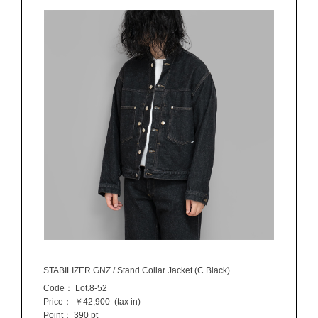
STABILIZER GNZ / Stand Collar Jacket (C.Black)
Code：
Lot.8-52
Price：
￥42,900
(tax in)
Point：
390 pt