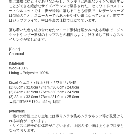
型は適度にゆとりがありながらも、スッキリと綺麗なラインで着用する
ことができる絶妙なサイズバランスで製作された、セミワイドのストレ
ートシルエットです。裾が綺麗に落ちることも特徴で、レザーシューズ
は勿論のこと、スニーカーでもあわせやすい形になっています。前立て
はジップフライで、中は半裏の仕様で仕立てています。
落ち着いた色を組み合わせたツイード素材は暖かみのある印象で、ジャ
ケットやレザー素材のトップスとの相性もよく、秋冬通して様々なスタ
イリングが楽しめます。
[Color]
Charcoal
[Material]
Wool-100%
Lining→Polyester-100%
[Size] ウエスト / 股上 / 股下 / ワタリ / 裾幅
(1) 80cm / 32.0cm / 74cm / 30.0cm / 24.0cm
(2) 84cm / 32.5cm / 76cm / 30.5cm / 24.5cm
(3) 88cm / 33.0cm / 78cm / 31.0cm / 25.0cm
→着用STAFF 170cm 55kg 1着用
[Attention]
・素材の特性により生地には織りムラや染めムラやネップ等が見受けら
れる場合がございます。
・サイズに若干の個体差がございます。上記の採寸値はあくまで目安と
なっております。