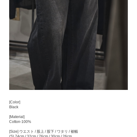
[Color]
Black
[Material]
Cotton-100%
[Size] ウエスト / 股上 / 股下 / ワタリ / 裾幅
(S) 74cm / 32cm / 76cm / 30cm / 26cm