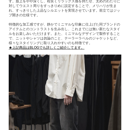
す。股上をやや深くし、程良くリラックス感を持たせ、太めのわたりに
対してウエスト周りをすっきりめに設定することで、メリハリが生ま
れ、すっきりした上品なシルエットを実現させています。前立てはジッ
プ開きの仕様です。
特徴的な加工感ですが、静かでミニマルな印象に仕上げた同ブランドの
アイテムとのコントラストを生み出し、これまでには無い新たなスタイ
ルをお楽しみいただけます。また、ミニマルなデザインで製作すること
で、ニットやシャツは勿論のこと、テーラーラペルのジャケットなど、
様々なスタイリングに取り入れやすいのも特徴です。
★上記商品はBLOGでも詳しくご紹介してます。