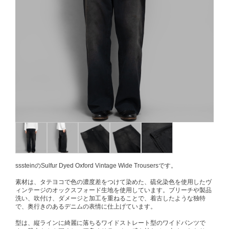
sssteinのSulfur Dyed Oxford Vintage Wide Trousersです。
素材は、タテヨコで色の濃度差をつけて染めた、硫化染色を使用したヴ
ィンテージのオックスフォード生地を使用しています。ブリーチや製品
洗い、吹付け、ダメージと加工を重ねることで、着古したような独特
で、奥行きのあるデニムの表情に仕上げています。
型は、縦ラインに綺麗に落ちるワイドストレート型のワイドパンツで