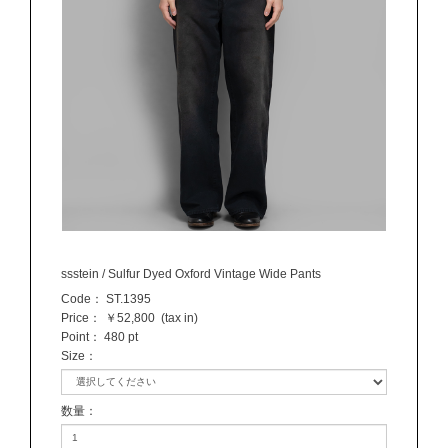
ssstein / Sulfur Dyed Oxford Vintage Wide Pants
Code：
ST.1395
Price：
￥52,800
(tax in)
Point：
480 pt
Size
：
数量
：