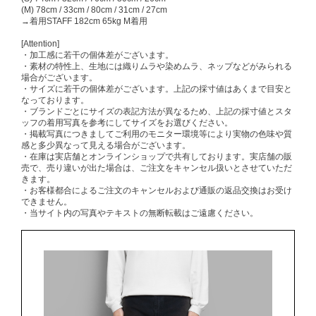
(M) 78cm / 33cm / 80cm / 31cm / 27cm
→着用STAFF 182cm 65kg M着用
[Attention]
・加工感に若干の個体差がございます。
・素材の特性上、生地には織りムラや染めムラ、ネップなどがみられる
場合がございます。
・サイズに若干の個体差がございます。上記の採寸値はあくまで目安と
なっております。
・ブランドごとにサイズの表記方法が異なるため、上記の採寸値とスタ
ッフの着用写真を参考にしてサイズをお選びください。
・掲載写真につきましてご利用のモニター環境等により実物の色味や質
感と多少異なって見える場合がございます。
・在庫は実店舗とオンラインショップで共有しております。実店舗の販
売で、売り違いが出た場合は、ご注文をキャンセル扱いとさせていただ
きます。
・お客様都合によるご注文のキャンセルおよび通販の返品交換はお受け
できません。
・当サイト内の写真やテキストの無断転載はご遠慮ください。