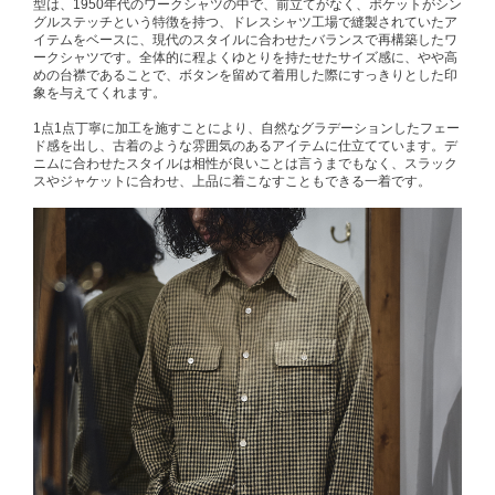
型は、1950年代のワークシャツの中で、前立てがなく、ポケットがシン
グルステッチという特徴を持つ、ドレスシャツ工場で縫製されていたア
イテムをベースに、現代のスタイルに合わせたバランスで再構築したワ
ークシャツです。全体的に程よくゆとりを持たせたサイズ感に、やや高
めの台襟であることで、ボタンを留めて着用した際にすっきりとした印
象を与えてくれます。
1点1点丁寧に加工を施すことにより、自然なグラデーションしたフェー
ド感を出し、古着のような雰囲気のあるアイテムに仕立てています。デ
ニムに合わせたスタイルは相性が良いことは言うまでもなく、スラック
スやジャケットに合わせ、上品に着こなすこともできる一着です。