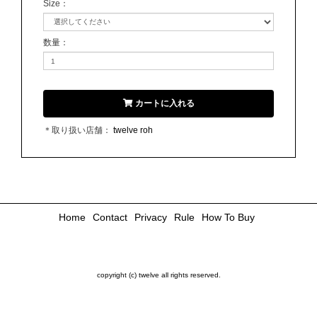
Size
：
数量
：
カートに入れる
＊取り扱い店舗：
twelve roh
Home
Contact
Privacy
Rule
How To Buy
copyright (c) twelve all rights reserved.