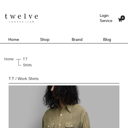
Login
0
Service
Home
Shop
Brand
Blog
Home
T.T
Shirts
T.T / Work Shirts