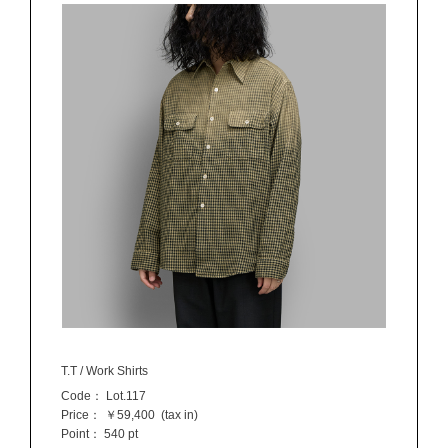
T.T / Work Shirts
Code：
Lot.117
Price：
￥59,400
(tax in)
Point：
540 pt