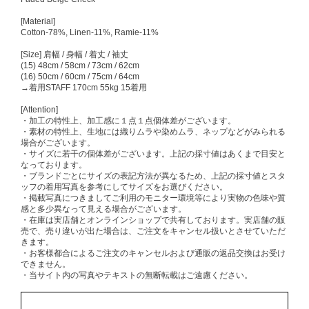
[Material]
Cotton-78%, Linen-11%, Ramie-11%
[Size] 肩幅 / 身幅 / 着丈 / 袖丈
(15) 48cm / 58cm / 73cm / 62cm
(16) 50cm / 60cm / 75cm / 64cm
→着用STAFF 170cm 55kg 15着用
[Attention]
・加工の特性上、加工感に１点１点個体差がございます。
・素材の特性上、生地には織りムラや染めムラ、ネップなどがみられる
場合がございます。
・サイズに若干の個体差がございます。上記の採寸値はあくまで目安と
なっております。
・ブランドごとにサイズの表記方法が異なるため、上記の採寸値とスタ
ッフの着用写真を参考にしてサイズをお選びください。
・掲載写真につきましてご利用のモニター環境等により実物の色味や質
感と多少異なって見える場合がございます。
・在庫は実店舗とオンラインショップで共有しております。実店舗の販
売で、売り違いが出た場合は、ご注文をキャンセル扱いとさせていただ
きます。
・お客様都合によるご注文のキャンセルおよび通販の返品交換はお受け
できません。
・当サイト内の写真やテキストの無断転載はご遠慮ください。