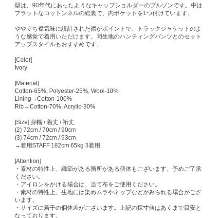
型は、90年代にあったようなキャップショルダーのブルゾンです。中は
フラットなコットンネルの総裏で、内ポケットを1つ付けています。
やや立ち襟気味に設計された襟がポイントで、トラックジャケットのよ
うな感覚で着用いただけます。同生地のハンティングパンツとのセット
アップスタイルもおすすめです。
[Color]
Ivory
[Material]
Cotton-65%, Polyester-25%, Wool-10%
Lining→Cotton-100%
Rib→Cotton-70%, Acrylic-30%
[Size] 身幅 / 着丈 / 裄丈
(2) 72cm / 70cm / 90cm
(3) 74cm / 72cm / 93cm
→着用STAFF 182cm 65kg 3着用
[Attention]
・素材の特性上、織節がある箇所がある個体もございます。予めご了承
ください。
・アイロンをかける場合は、当て布をご使用ください。
・素材の特性上、生地には染めムラやネップなどがみられる場合がござ
います。
・サイズに若干の個体差がございます。上記の採寸値はあくまで目安と
なっております。