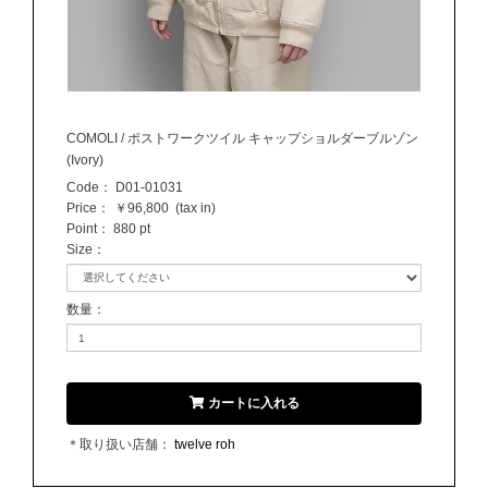
COMOLI / ポストワークツイル キャップショルダーブルゾン
(Ivory)
Code：
D01-01031
Price：
￥96,800
(tax in)
Point：
880 pt
Size
：
数量
：
カートに入れる
＊取り扱い店舗：
twelve roh