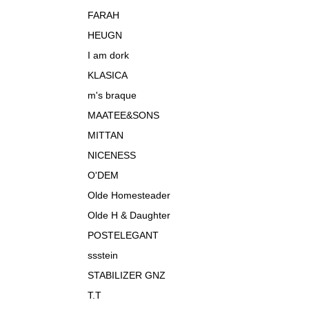
FARAH
HEUGN
I am dork
KLASICA
m's braque
MAATEE&SONS
MITTAN
NICENESS
O'DEM
Olde Homesteader
Olde H & Daughter
POSTELEGANT
ssstein
STABILIZER GNZ
T.T