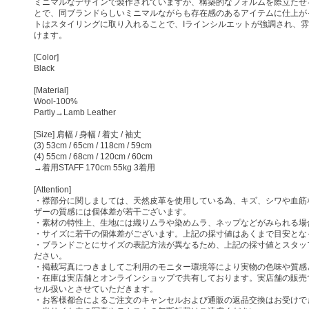
ミニマルなデザインで製作されていますが、構築的なフォルムを際立たせ
とで、同ブランドらしいミニマルながらも存在感のあるアイテムに仕上が
トはスタイリングに取り入れることで、Iラインシルエットが強調され、
けます。
[Color]
Black
[Material]
Wool-100%
Partly→Lamb Leather
[Size] 肩幅 / 身幅 / 着丈 / 袖丈
(3) 53cm / 65cm / 118cm / 59cm
(4) 55cm / 68cm / 120cm / 60cm
→着用STAFF 170cm 55kg 3着用
[Attention]
・襟部分に関しましては、天然皮革を使用している為、キズ、シワや血筋
ザーの質感には個体差が若干ございます。
・素材の特性上、生地には織りムラや染めムラ、ネップなどがみられる場
・サイズに若干の個体差がございます。上記の採寸値はあくまで目安とな
・ブランドごとにサイズの表記方法が異なるため、上記の採寸値とスタッ
ださい。
・掲載写真につきましてご利用のモニター環境等により実物の色味や質感
・在庫は実店舗とオンラインショップで共有しております。実店舗の販売
セル扱いとさせていただきます。
・お客様都合によるご注文のキャンセルおよび通販の返品交換はお受けで