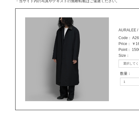
・当サイト内の写真やテキストの無断転載はご遠慮ください。
AURALEE / 
Code：
A2
Price：
￥16
Point：
1500
Size
：
数量
：