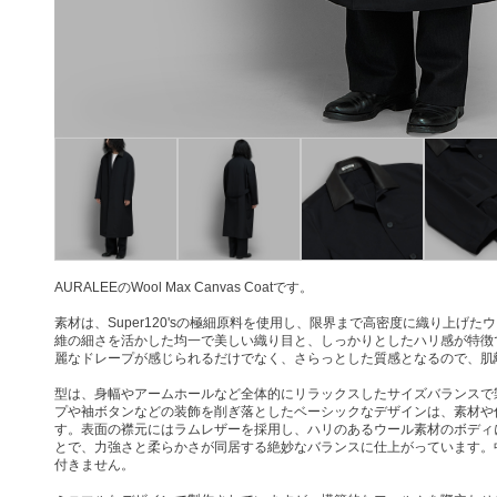
AURALEEのWool Max Canvas Coatです。
素材は、Super120'sの極細原料を使用し、限界まで高密度に織り上げ
維の細さを活かした均一で美しい織り目と、しっかりとしたハリ感が特徴
麗なドレープが感じられるだけでなく、さらっとした質感となるので、肌
型は、身幅やアームホールなど全体的にリラックスしたサイズバランスで
プや袖ボタンなどの装飾を削ぎ落としたベーシックなデザインは、素材や
す。表面の襟元にはラムレザーを採用し、ハリのあるウール素材のボディ
とで、力強さと柔らかさが同居する絶妙なバランスに仕上がっています。
付きません。