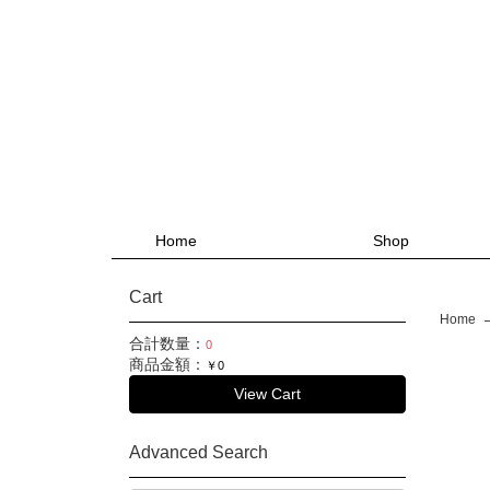
Home
Shop
Cart
Home
合計数量：
0
商品金額：
￥0
View Cart
Advanced Search