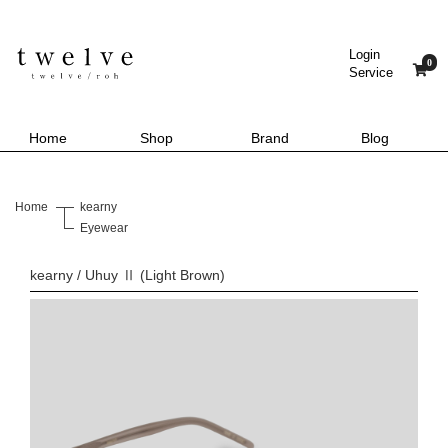
Login
0
Service
Home
Shop
Brand
Blog
Home
kearny
Eyewear
kearny / Uhuy Ⅱ (Light Brown)