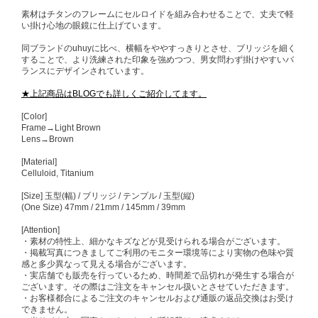
素材はチタンのフレームにセルロイドを組み合わせることで、丈夫で軽
い掛け心地の眼鏡に仕上げています。
同ブランドのuhuyに比べ、横幅をややすっきりとさせ、ブリッジを細く
することで、より洗練された印象を強めつつ、男女問わず掛けやすいバ
ランスにデザインされています。
★上記商品はBLOGでも詳しくご紹介してます。
[Color]
Frame→Light Brown
Lens→Brown
[Material]
Celluloid, Titanium
[Size] 玉型(幅) / ブリッジ / テンプル / 玉型(縦)
(One Size) 47mm / 21mm / 145mm / 39mm
[Attention]
・素材の特性上、細かなキズなどが見受けられる場合がございます。
・掲載写真につきましてご利用のモニター環境等により実物の色味や質
感と多少異なって見える場合がございます。
・実店舗でも販売を行っているため、時間差で品切れが発生する場合が
ございます。その際はご注文をキャンセル扱いとさせていただきます。
・お客様都合によるご注文のキャンセルおよび通販の返品交換はお受け
できません。