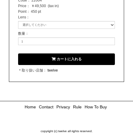
Code：
22004
Price：
￥49,500
(tax in)
Point：
450 pt
Lens
：
数量
：
カートに入れる
＊取り扱い店舗：
twelve
Home
Contact
Privacy
Rule
How To Buy
copyright (c) twelve all rights reserved.