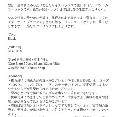
型は、全体的にゆったりとしたサイズバランスで設計された、バンドカ
ラーシャツです。第2から第４ボタンまでは比翼の仕立てとなります。
シルク特有の艶やかな光沢は、奥行きのある黒色をより引き立ててくれ
ます。オールブラックでまとめた際も、コントラストが生まれ、重くな
りすぎず、上品なスタイリングに仕上がります。
[Color]
Black
[Material]
Silk-100%
[Size] 肩幅 / 身幅 / 着丈 / 袖丈
(One Size) 59cm / 66cm / 82cm / 58cm
→着用STAFF 170cm 55kg
[Attention]
・後ろ身頃に他色の糸の混入がございます(写真5枚目参照)。他、ユーズ
ド品のため、キズ、汚れ、小穴、ステッチのほつれ、長期保管によるシ
ワや匂いなどが見受けられる場合がございます。
・歪みなどで採寸値に若干のズレが出ている場合がございます。
・掲載写真につきましてご利用のモニター環境等により実物の色味や質
感と多少異なって見える場合がございます。
・在庫は実店舗とオンラインショップで共有しております。実店舗の販
売で、売り違いが出た場合は、ご注文をキャンセル扱いとさせていただ
きます。