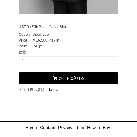
USED / Silk Band Collar Shirt
Code：
Used-275
Price：
￥16,500
(tax in)
Point：
150 pt
数量
：
カートに入れる
＊取り扱い店舗：
twelve
Home
Contact
Privacy
Rule
How To Buy