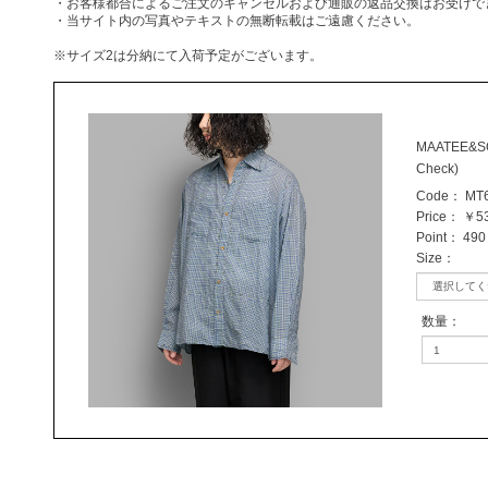
・お客様都合によるご注文のキャンセルおよび通販の返品交換はお受けで
・当サイト内の写真やテキストの無断転載はご遠慮ください。
※サイズ2は分納にて入荷予定がございます。
MAATEE&SON
Check)
Code：
MT6
Price：
￥53
Point：
490 
Size
：
数量
：