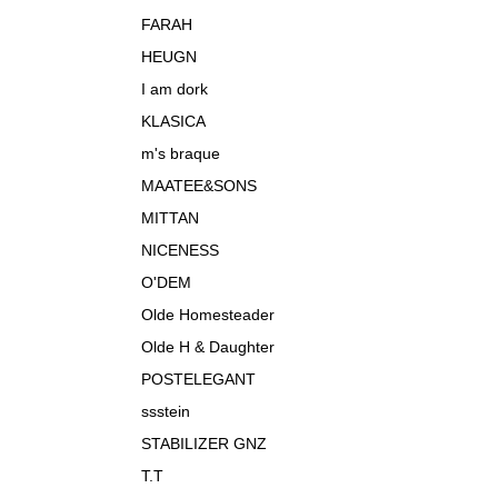
FARAH
HEUGN
I am dork
KLASICA
m's braque
MAATEE&SONS
MITTAN
NICENESS
O'DEM
Olde Homesteader
Olde H & Daughter
POSTELEGANT
ssstein
STABILIZER GNZ
T.T