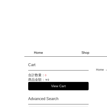
Home
Shop
Cart
Home
合計数量：
0
商品金額：
￥0
View Cart
Advanced Search