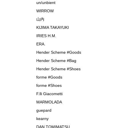
un/unbient
WIRROW
山内
KIJIMA TAKAYUKI
IRIES H.M.
ERA.
Hender Scheme #Goods
Hender Scheme #Bag
Hender Scheme #Shoes
forme #Goods
forme #Shoes
F.lli Giacometti
MARMOLADA
guepard
kearny
DAN TOMIMATSU