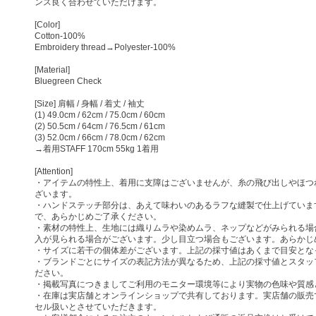
ンス良く合わせていただけます。
[Color]
Cotton-100%
Embroidery thread→Polyester-100%
[Material]
Bluegreen Check
[Size] 肩幅 / 身幅 / 着丈 / 袖丈
(1) 49.0cm / 62cm / 75.0cm / 60cm
(2) 50.5cm / 64cm / 76.5cm / 61cm
(3) 52.0cm / 66cm / 78.0cm / 62cm
→着用STAFF 170cm 55kg 1着用
[Attention]
・アイテムの特性上、着用に支障はございませんが、糸の飛び出しやほつ
ざいます。
・ハンドステッチ部分は、あえて味わいのあるラフな縫製で仕上げていま
で、あらかじめご了承ください。
・素材の特性上、生地には織りムラや染めムラ、ネップなどがみられる場
入が見られる場合がございます。少し目立つ場合もございます。あらかじ
・サイズに若干の個体差がございます。上記の採寸値はあくまで目安とな
・ブランドごとにサイズの表記方法が異なるため、上記の採寸値とスタッ
ださい。
・掲載写真につきましてご利用のモニター環境等により実物の色味や質感
・在庫は実店舗とオンラインショップで共有しております。実店舗の販売
セル扱いとさせていただきます。