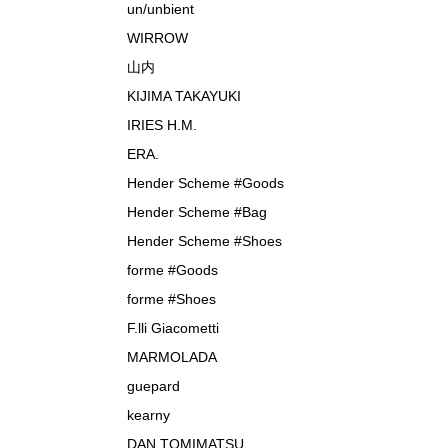
un/unbient
WIRROW
山内
KIJIMA TAKAYUKI
IRIES H.M.
ERA.
Hender Scheme #Goods
Hender Scheme #Bag
Hender Scheme #Shoes
forme #Goods
forme #Shoes
F.lli Giacometti
MARMOLADA
guepard
kearny
DAN TOMIMATSU