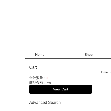
Home
Shop
Cart
Home
合計数量：
0
商品金額：
￥0
View Cart
Advanced Search