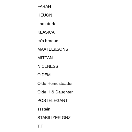
FARAH
HEUGN
I am dork
KLASICA
m's braque
MAATEE&SONS
MITTAN
NICENESS
O'DEM
Olde Homesteader
Olde H & Daughter
POSTELEGANT
ssstein
STABILIZER GNZ
T.T