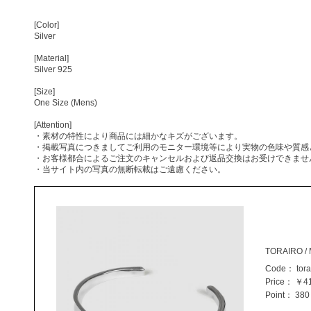
[Color]
Silver
[Material]
Silver 925
[Size]
One Size (Mens)
[Attention]
・素材の特性により商品には細かなキズがございます。
・掲載写真につきましてご利用のモニター環境等により実物の色味や質感
・お客様都合によるご注文のキャンセルおよび返品交換はお受けできませ
・当サイト内の写真の無断転載はご遠慮ください。
TORAIRO / 
Code：
tora
Price：
￥41
Point：
380 