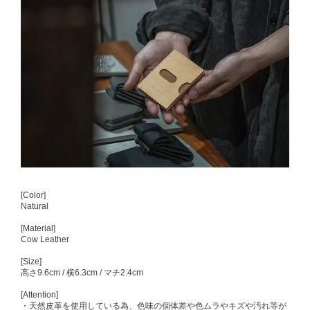
[Color]
Natural
[Material]
Cow Leather
[Size]
高さ9.6cm / 横6.3cm / マチ2.4cm
[Attention]
・天然皮革を使用している為、色味の個体差や色ムラやキズや汚れ等が