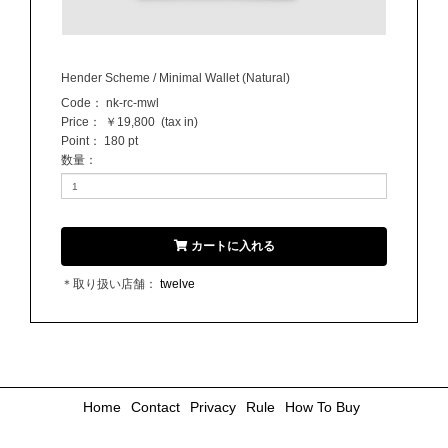
Hender Scheme / Minimal Wallet (Natural)
Code：
nk-rc-mwl
Price：
￥19,800
(tax in)
Point：
180 pt
数量
：
カートに入れる
＊取り扱い店舗：
twelve
Home
Contact
Privacy
Rule
How To Buy