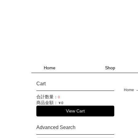
Home
Shop
Cart
Home
合計数量：
0
商品金額：
￥0
View Cart
Advanced Search