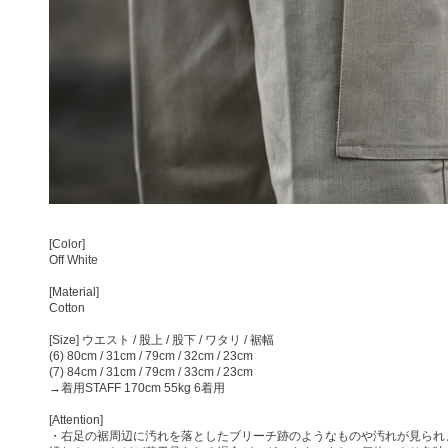
[Color]
Off White
[Material]
Cotton
[Size] ウエスト / 股上 / 股下 / ワタリ / 裾幅
(6) 80cm / 31cm / 79cm / 32cm / 23cm
(7) 84cm / 31cm / 79cm / 33cm / 23cm
→着用STAFF 170cm 55kg 6着用
[Attention]
・右足の裾周辺に汚れを落としたブリーチ跡のようなものや汚れが見られま