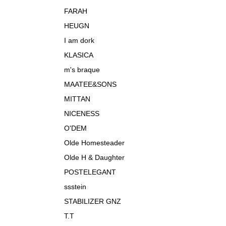
FARAH
HEUGN
I am dork
KLASICA
m's braque
MAATEE&SONS
MITTAN
NICENESS
O'DEM
Olde Homesteader
Olde H & Daughter
POSTELEGANT
ssstein
STABILIZER GNZ
T.T