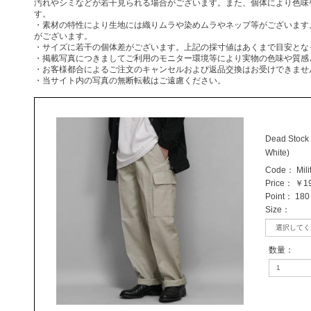
汚れやシミなどが若干見られる場合がございます。また、個体により色味
す。
・素材の特性により生地には織りムラや染めムラやネップ等がございます
がございます。
・サイズに若干の個体差がございます。上記の採寸値はあくまで目安とな
・掲載写真につきましてご利用のモニター環境等により実物の色味や質感
・お客様都合によるご注文のキャンセルおよび返品交換はお受けできませ
・当サイト内の写真の無断転載はご遠慮ください。
Dead Stock 
White)
Code：
Mili
Price：
￥19
Point：
180 
Size
：
数量
：