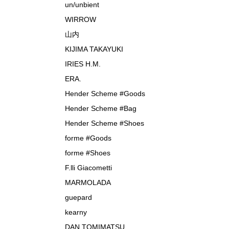
un/unbient
WIRROW
山内
KIJIMA TAKAYUKI
IRIES H.M.
ERA.
Hender Scheme #Goods
Hender Scheme #Bag
Hender Scheme #Shoes
forme #Goods
forme #Shoes
F.lli Giacometti
MARMOLADA
guepard
kearny
DAN TOMIMATSU