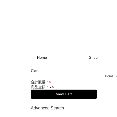
Home
Shop
Cart
Home
合計数量：
0
商品金額：
￥0
View Cart
Advanced Search