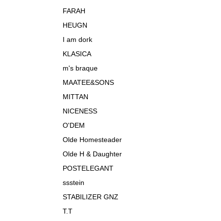
FARAH
HEUGN
I am dork
KLASICA
m's braque
MAATEE&SONS
MITTAN
NICENESS
O'DEM
Olde Homesteader
Olde H & Daughter
POSTELEGANT
ssstein
STABILIZER GNZ
T.T