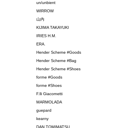
un/unbient
WIRROW
山内
KIJIMA TAKAYUKI
IRIES H.M.
ERA.
Hender Scheme #Goods
Hender Scheme #Bag
Hender Scheme #Shoes
forme #Goods
forme #Shoes
F.lli Giacometti
MARMOLADA
guepard
kearny
DAN TOMIMATSU