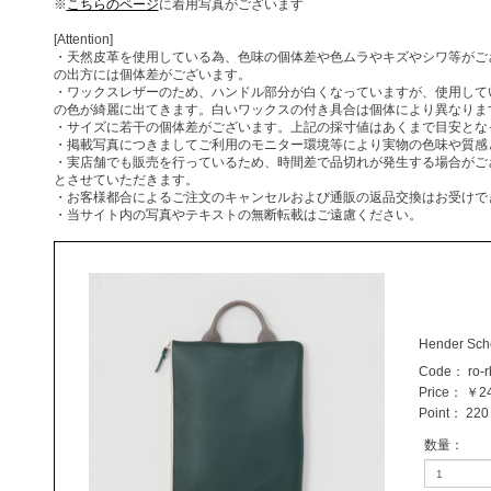
※
こちらのページ
に着用写真がございます
[Attention]
・天然皮革を使用している為、色味の個体差や色ムラやキズやシワ等がご
の出方には個体差がございます。
・ワックスレザーのため、ハンドル部分が白くなっていますが、使用して
の色が綺麗に出てきます。白いワックスの付き具合は個体により異なりま
・サイズに若干の個体差がございます。上記の採寸値はあくまで目安とな
・掲載写真につきましてご利用のモニター環境等により実物の色味や質感
・実店舗でも販売を行っているため、時間差で品切れが発生する場合がご
とさせていただきます。
・お客様都合によるご注文のキャンセルおよび通販の返品交換はお受けで
・当サイト内の写真やテキストの無断転載はご遠慮ください。
Hender Sche
Code：
ro-
Price：
￥24
Point：
220 
数量
：