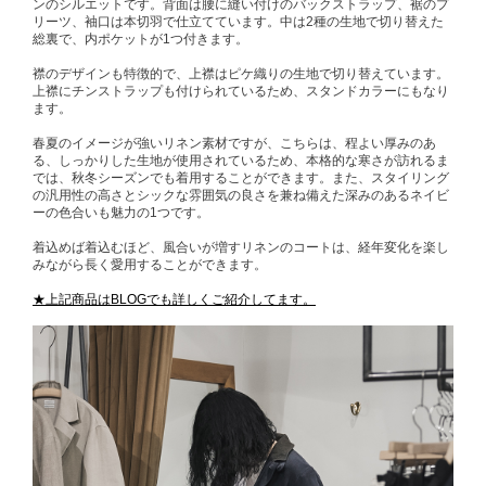
ンのシルエットです。背面は腰に縫い付けのバックストラップ、裾のプ
リーツ、袖口は本切羽で仕立てています。中は2種の生地で切り替えた
総裏で、内ポケットが1つ付きます。
襟のデザインも特徴的で、上襟はピケ織りの生地で切り替えています。
上襟にチンストラップも付けられているため、スタンドカラーにもなり
ます。
春夏のイメージが強いリネン素材ですが、こちらは、程よい厚みのあ
る、しっかりした生地が使用されているため、本格的な寒さが訪れるま
では、秋冬シーズンでも着用することができます。また、スタイリング
の汎用性の高さとシックな雰囲気の良さを兼ね備えた深みのあるネイビ
ーの色合いも魅力の1つです。
着込めば着込むほど、風合いが増すリネンのコートは、経年変化を楽し
みながら長く愛用することができます。
★上記商品はBLOGでも詳しくご紹介してます。