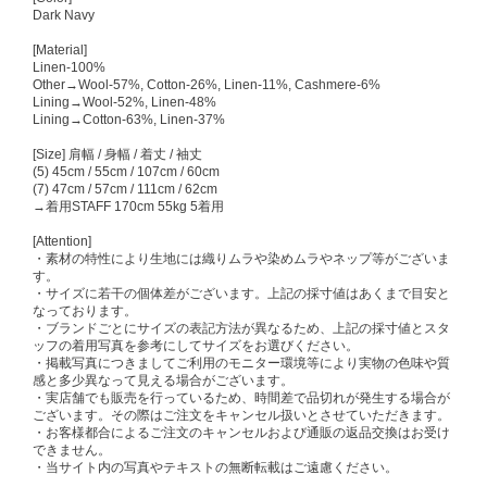
Dark Navy
[Material]
Linen-100%
Other→Wool-57%, Cotton-26%, Linen-11%, Cashmere-6%
Lining→Wool-52%, Linen-48%
Lining→Cotton-63%, Linen-37%
[Size] 肩幅 / 身幅 / 着丈 / 袖丈
(5) 45cm / 55cm / 107cm / 60cm
(7) 47cm / 57cm / 111cm / 62cm
→着用STAFF 170cm 55kg 5着用
[Attention]
・素材の特性により生地には織りムラや染めムラやネップ等がございま
す。
・サイズに若干の個体差がございます。上記の採寸値はあくまで目安と
なっております。
・ブランドごとにサイズの表記方法が異なるため、上記の採寸値とスタ
ッフの着用写真を参考にしてサイズをお選びください。
・掲載写真につきましてご利用のモニター環境等により実物の色味や質
感と多少異なって見える場合がございます。
・実店舗でも販売を行っているため、時間差で品切れが発生する場合が
ございます。その際はご注文をキャンセル扱いとさせていただきます。
・お客様都合によるご注文のキャンセルおよび通販の返品交換はお受け
できません。
・当サイト内の写真やテキストの無断転載はご遠慮ください。