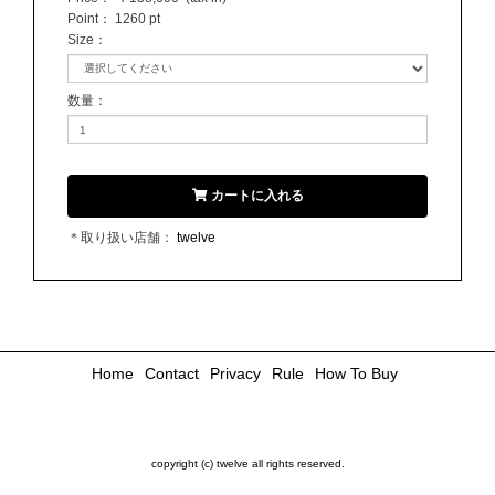
Point：
1260 pt
Size
：
数量
：
カートに入れる
＊取り扱い店舗：
twelve
Home
Contact
Privacy
Rule
How To Buy
copyright (c) twelve all rights reserved.