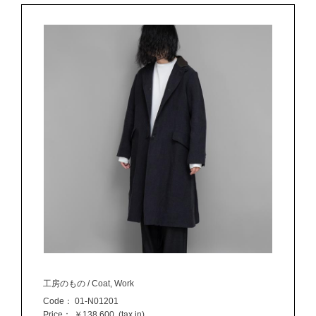
工房のもの / Coat, Work
Code：
01-N01201
Price：
￥138,600
(tax in)