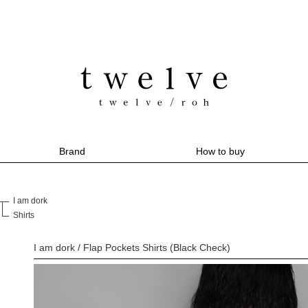
Brand
How to buy
I am dork
Shirts
I am dork / Flap Pockets Shirts (Black Check)