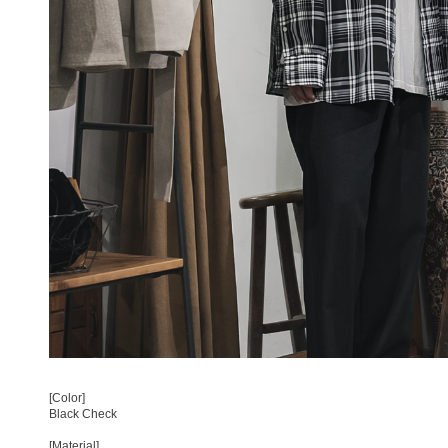
[Color]
Black Check
[Material]