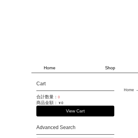
Home
Shop
Cart
Home
合計数量：
0
商品金額：
￥0
View Cart
Advanced Search