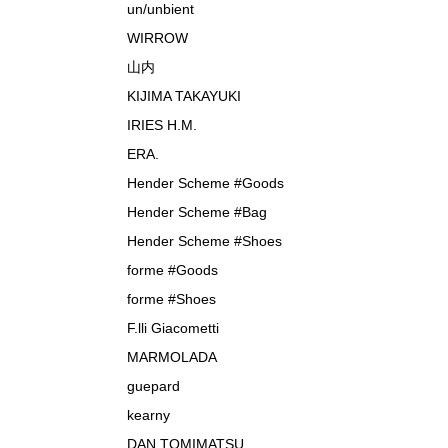
un/unbient
WIRROW
山内
KIJIMA TAKAYUKI
IRIES H.M.
ERA.
Hender Scheme #Goods
Hender Scheme #Bag
Hender Scheme #Shoes
forme #Goods
forme #Shoes
F.lli Giacometti
MARMOLADA
guepard
kearny
DAN TOMIMATSU