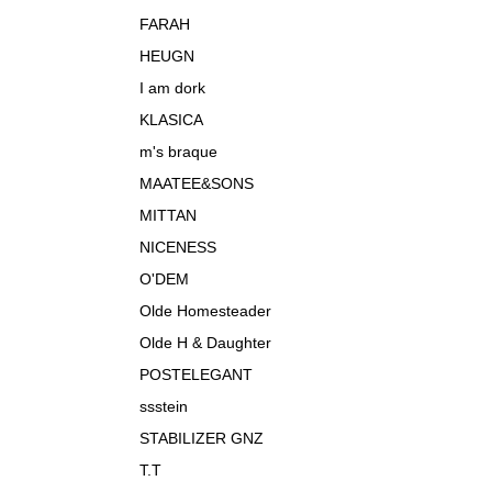
FARAH
HEUGN
I am dork
KLASICA
m's braque
MAATEE&SONS
MITTAN
NICENESS
O'DEM
Olde Homesteader
Olde H & Daughter
POSTELEGANT
ssstein
STABILIZER GNZ
T.T