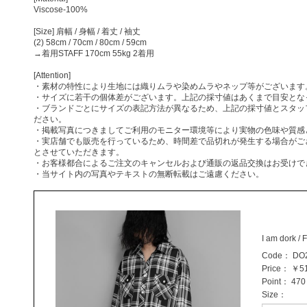
Viscose-100%
[Size] 肩幅 / 身幅 / 着丈 / 袖丈
(2) 58cm / 70cm / 80cm / 59cm
→着用STAFF 170cm 55kg 2着用
[Attention]
・素材の特性により生地には織りムラや染めムラやネップ等がございます
・サイズに若干の個体差がございます。上記の採寸値はあくまで目安とな
・ブランドごとにサイズの表記方法が異なるため、上記の採寸値とスタッ
ださい。
・掲載写真につきましてご利用のモニター環境等により実物の色味や質感
・実店舗でも販売を行っているため、時間差で品切れが発生する場合がご
とさせていただきます。
・お客様都合によるご注文のキャンセルおよび通販の返品交換はお受けで
・当サイト内の写真やテキストの無断転載はご遠慮ください。
I am dork / 
Code：
DO
Price：
￥51
Point：
470 
Size
：