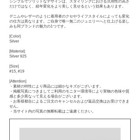
シンプルでソリットなデザインは、スタイリングにおける汎用性の高さ
だけではなく、経年変化をより美しく見せるという効果もあります。
デニムやレザーのように着用者のクセやライフスタイルによっても変化
の仕方は異なります。ご自身で唯一無二のジュエリーへと仕上げる楽し
みも同ブランドの魅力の1つです。
[Color]
Silver
[Material]
Silver 925
[Size]
#15, #19
[Attention]
・素材の特性により商品には細かなキズがございます。
・掲載写真につきましてご利用のモニター環境等により実物の色味や質
感と多少異なって見える場合がございます。
・お客様都合によるご注文のキャンセルおよび返品交換はお受けできま
せん。
・当サイト内の写真の無断転載はご遠慮ください。