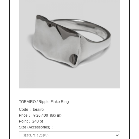
TORAIRO / Ripple Flake Ring
Code：
torairo
Price：
￥26,400
(tax in)
Point：
240 pt
Size (Accessories)
：