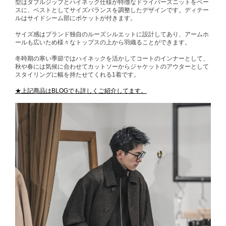
型はダブルジップとハイネック仕様が特徴なドライバーズニットをベー
スに、ベストとしてサイズバランスを調整したデザインです。ディテー
ルはサイドシーム部にポケットが付きます。
サイズ感はブランド独自のルーズシルエットに設計してあり、アームホ
ールも広いため様々なトップスの上から羽織ることができます。
冬時期の寒い季節ではハイネックを活かしてコートのインナーとして、
秋や春には気候に合わせてカットソーからジャケットのアウターとして
スタイリングに幅を持たせてくれる1着です。
★上記商品はBLOGでも詳しくご紹介してます。