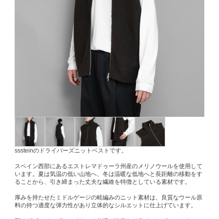
sssteinのドライバーズニットベストです。
スペイン西部にあるエストレマドゥーラ州産のメリノウールを使用して
います。夏は気温の低い山地へ、冬は温暖な低地へと長距離の移動をす
ることから、引き締まった丈夫な繊維を特徴としている素材です。
厚みを持たせたミドルゲージの畦編みのニット素材は、良質なウール原
料の持つ適度な弾力性があり立体的なシルエットに仕上げています。