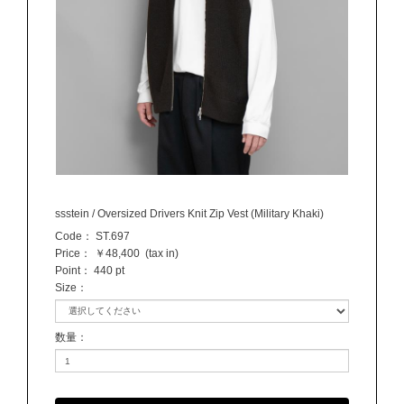
ssstein / Oversized Drivers Knit Zip Vest (Military Khaki)
Code：
ST.697
Price：
￥48,400
(tax in)
Point：
440 pt
Size
：
数量
：