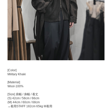
[Color]
Military Khaki
[Material]
Wool-100%
[Size] 肩幅 / 身幅 / 着丈
(S) 42cm / 58cm / 66cm
(M) 44cm / 60cm / 68cm
→着用STAFF 182cm 65kg M着用