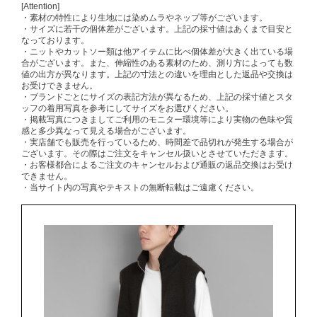
[Attention]
・素材の特性により生地には染めムラやネップ等がございます。
・サイズに若干の個体差がございます。上記の採寸値はあくまで目安と
なっております。
・ニットやカットソー類は他アイテムに比べ個体差が大きく出ている場
合がございます。また、伸縮性のある素材のため、測り方によっても数
値の出方が異なります。上記の寸法との違いを理由とした返品や交換は
お受けできません。
・ブランドごとにサイズの表記方法が異なるため、上記の採寸値とスタ
ッフの着用写真を参考にしてサイズをお選びください。
・掲載写真につきましてご利用のモニター環境等により実物の色味や質
感と多少異なって見える場合がございます。
・実店舗でも販売を行っているため、時間差で品切れが発生する場合が
ございます。その際はご注文をキャンセル扱いとさせていただきます。
・お客様都合によるご注文のキャンセルおよび通販の返品交換はお受け
できません。
・当サイト内の写真やテキストの無断転載はご遠慮ください。