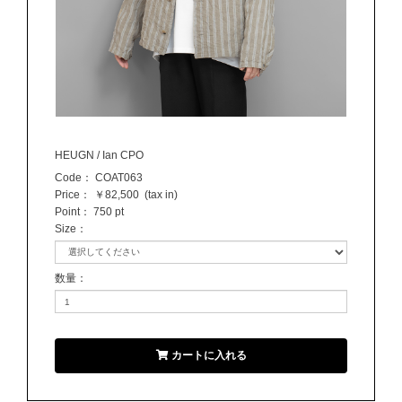
HEUGN / Ian CPO
Code：
COAT063
Price：
￥82,500
(tax in)
Point：
750 pt
Size
：
数量
：
カートに入れる