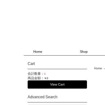
Home
Shop
Cart
Home
合計数量：
0
商品金額：
￥0
View Cart
Advanced Search