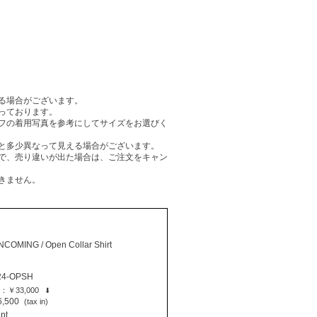
る場合がございます。
っております。
フの着用写真を参考にしてサイズをお選びく
と多少異なって見える場合がございます。
で、売り違いが出た場合は、ご注文をキャン
きません。
MING / Open Collar Shirt
24-OPSH
e：
￥33,000
⬇
,500
(tax in)
pt