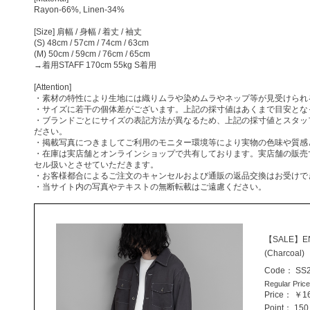
Rayon-66%, Linen-34%
[Size] 肩幅 / 身幅 / 着丈 / 袖丈
(S) 48cm / 57cm / 74cm / 63cm
(M) 50cm / 59cm / 76cm / 65cm
→着用STAFF 170cm 55kg S着用
[Attention]
・素材の特性により生地には織りムラや染めムラやネップ等が見受けられ
・サイズに若干の個体差がございます。上記の採寸値はあくまで目安とな
・ブランドごとにサイズの表記方法が異なるため、上記の採寸値とスタッ
ださい。
・掲載写真につきましてご利用のモニター環境等により実物の色味や質感
・在庫は実店舗とオンラインショップで共有しております。実店舗の販売
セル扱いとさせていただきます。
・お客様都合によるご注文のキャンセルおよび通販の返品交換はお受けで
・当サイト内の写真やテキストの無断転載はご遠慮ください。
【SALE】ENCO
(Charcoal)
Code：
SS
Regular Pric
Price：
￥16
Point：
150 