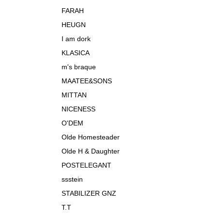
FARAH
HEUGN
I am dork
KLASICA
m's braque
MAATEE&SONS
MITTAN
NICENESS
O'DEM
Olde Homesteader
Olde H & Daughter
POSTELEGANT
ssstein
STABILIZER GNZ
T.T