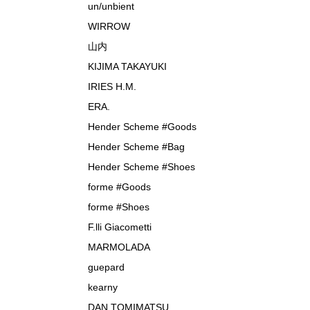
un/unbient
WIRROW
山内
KIJIMA TAKAYUKI
IRIES H.M.
ERA.
Hender Scheme #Goods
Hender Scheme #Bag
Hender Scheme #Shoes
forme #Goods
forme #Shoes
F.lli Giacometti
MARMOLADA
guepard
kearny
DAN TOMIMATSU