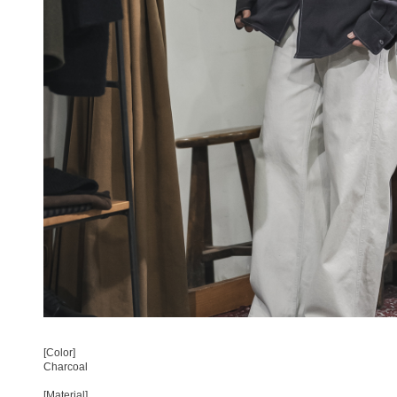
[Color]
Charcoal
[Material]