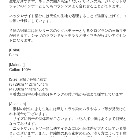
生地が薄すぎず、ネックの開きも深くないデザインの為、ジャケットや
シャツのインナーとしてもバランンスよく合わせることができます。
ネックやサイド部分には天竺の生地で処理することで強度を上げて、ヨ
レ難い仕様にしています。
片側の裾脇には同シリーズのシグネチャーとなるグログランの三角マチ
が付きます。シャツのラウンドからチラリと覗くマチが程よいアクセン
トになります。
[Color]
Black
[Material]
Cotton-100%
[Size] 肩幅 / 身幅 / 着丈
(3) 29cm / 42cm / 64cm
(4) 30cm / 44cm / 66cm
※着丈は背中の中心部分をネックの付け根から裾まで採寸しています
[Attention]
・素材の特性により生地には織りムラや染めムラやネップ等が見受けら
れる場合がございます。
・サイズに若干の個体差がございます。上記の採寸値はあくまで目安と
なっております。
・ニットやカットソー類は他アイテムに比べ個体差が大きく出ている場
合がございます。また、伸縮性のある素材のため、測り方によっても数