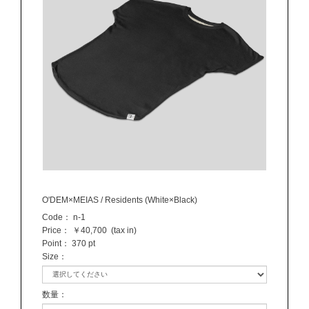
O'DEM×MEIAS / Residents (White×Black)
Code：
n-1
Price：
￥40,700
(tax in)
Point：
370 pt
Size
：
数量
：