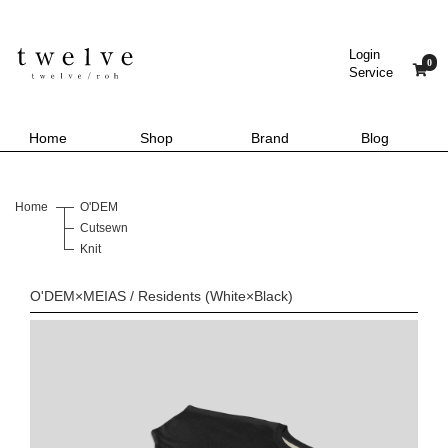
Login
0
Service
Home
Shop
Brand
Blog
Home
O'DEM
Cutsewn
Knit
O'DEM×MEIAS / Residents (White×Black)