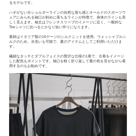
るモデルです。
ハギがない分ショルダーラインの自然な落ち感とオールドのスポーツウ
ェアにみられる袖口が斜めに落ちるラインが特徴で、身体のラインも美
しく見えます。袖丈はフレンチスリーブのイメージに近く、一般的な
Teeシャツに比べるとかなり短い作りになります。
素材はイタリア製の16ゲージのシルクニットを使用。ウォッシャブルシ
ルクのため、水洗いも可能で、夏のアイテムとしてご利用いただけま
す。
繊細なタッチとダブルフェイスの贅沢な仕様の1着で、古着をイメージ
した配色もポイントです。袖口を軽く折り返して裏の色を見せながら着
用するのもお勧めです。