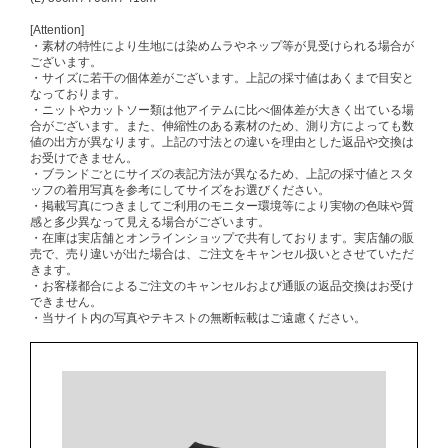
[Attention]
・素材の特性により生地には染めムラやネップ等が見受けられる場合が
ございます。
・サイズに若干の個体差がございます。上記の採寸値はあくまで目安と
なっております。
・ニットやカットソー類は他アイテムに比べ個体差が大きく出ている場
合がございます。また、伸縮性のある素材のため、測り方によっても数
値の出方が異なります。上記の寸法との違いを理由とした返品や交換は
お受けできません。
・ブランドごとにサイズの表記方法が異なるため、上記の採寸値とスタ
ッフの着用写真を参考にしてサイズをお選びください。
・掲載写真につきましてご利用のモニター環境等により実物の色味や質
感と多少異なって見える場合がございます。
・在庫は実店舗とオンラインショップで共有しております。実店舗の販
売で、売り違いが出た場合は、ご注文をキャンセル扱いとさせていただ
きます。
・お客様都合によるご注文のキャンセルおよび通販の返品交換はお受け
できません。
・当サイト内の写真やテキストの無断転載はご遠慮ください。