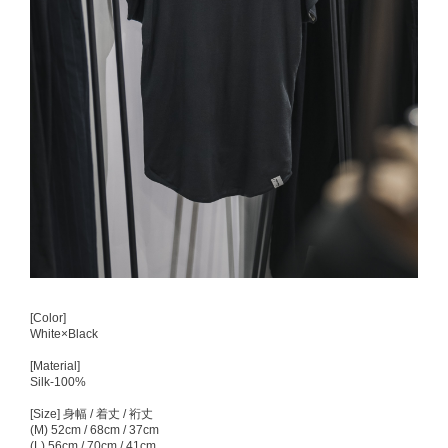
[Color]
White×Black
[Material]
Silk-100%
[Size] 身幅 / 着丈 / 裄丈
(M) 52cm / 68cm / 37cm
(L) 56cm / 70cm / 41cm