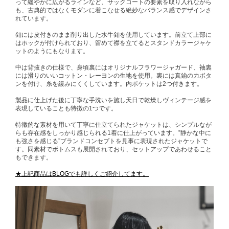
って緩やかに広がるラインなど、サックコートの要素を取り入れながら
も、古典的ではなくモダンに着こなせる絶妙なバランス感でデザインさ
れています。
釦には皮付きのまま削り出した水牛釦を使用しています。前立て上部に
はホックが付けられており、留めて襟を立てるとスタンドカラージャケ
ットのようにもなります。
中は背抜きの仕様で、身頃裏にはオリジナルフラワージャガード、袖裏
には滑りのいいコットン・レーヨンの生地を使用。裏には真鍮の力ボタ
ンを付け、糸を緩みにくくしています。内ポケットは2つ付きます。
製品に仕上げた後に丁寧な手洗いを施し天日で乾燥しヴィンテージ感を
表現していることも特徴の1つです。
特徴的な素材を用いて丁寧に仕立てられたジャケットは、シンプルなが
らも存在感をしっかり感じられる1着に仕上がっています。”静かな中に
も強さを感じる”ブランドコンセプトを見事に表現されたジャケットで
す。同素材でボトムスも展開されており、セットアップであわせること
もできます。
★上記商品はBLOGでも詳しくご紹介してます。