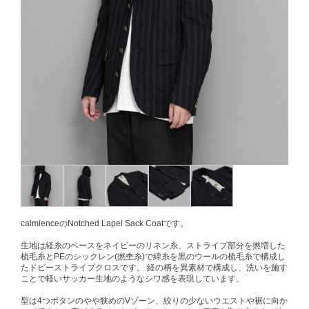
calmlenceのNotched Lapel Sack Coatです。
生地は経糸のベースをネイビーのリネン糸、ストライプ部分を撚増した
梳毛糸とPEのシックレン(撚杢糸)で緯糸を黒のウールの梳毛糸で構成し
たドビーストライプクロスです。 経の柄を異素材で構成し、洗いを施す
ことで軽いサッカー生地のようなシワ感を表現しています。
型は4つボタンのやや狭めのVゾーン、絞りの少ないウエストや裾に向か