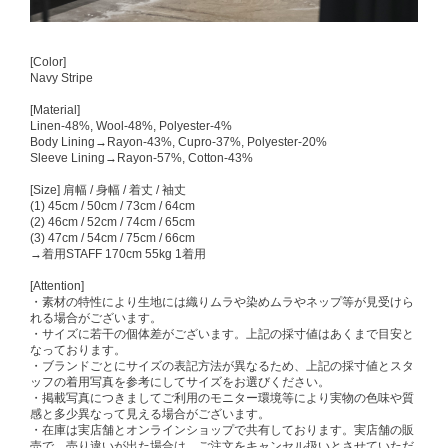
[Color]
Navy Stripe
[Material]
Linen-48%, Wool-48%, Polyester-4%
Body Lining→Rayon-43%, Cupro-37%, Polyester-20%
Sleeve Lining→Rayon-57%, Cotton-43%
[Size] 肩幅 / 身幅 / 着丈 / 袖丈
(1) 45cm / 50cm / 73cm / 64cm
(2) 46cm / 52cm / 74cm / 65cm
(3) 47cm / 54cm / 75cm / 66cm
→着用STAFF 170cm 55kg 1着用
[Attention]
・素材の特性により生地には織りムラや染めムラやネップ等が見受けら
れる場合がございます。
・サイズに若干の個体差がございます。上記の採寸値はあくまで目安と
なっております。
・ブランドごとにサイズの表記方法が異なるため、上記の採寸値とスタ
ッフの着用写真を参考にしてサイズをお選びください。
・掲載写真につきましてご利用のモニター環境等により実物の色味や質
感と多少異なって見える場合がございます。
・在庫は実店舗とオンラインショップで共有しております。実店舗の販
売で、売り違いが出た場合は、ご注文をキャンセル扱いとさせていただ