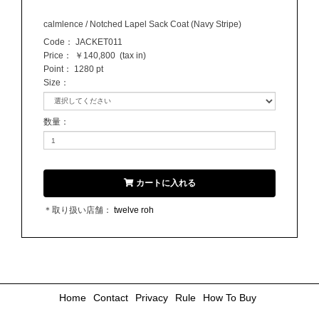
calmlence / Notched Lapel Sack Coat (Navy Stripe)
Code：
JACKET011
Price：
￥140,800
(tax in)
Point：
1280 pt
Size
：
数量
：
カートに入れる
＊取り扱い店舗：
twelve roh
Home
Contact
Privacy
Rule
How To Buy