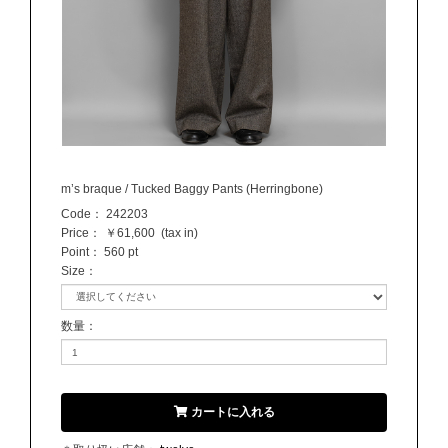
m’s braque / Tucked Baggy Pants (Herringbone)
Code：
242203
Price：
￥61,600
(tax in)
Point：
560 pt
Size
：
数量
：
カートに入れる