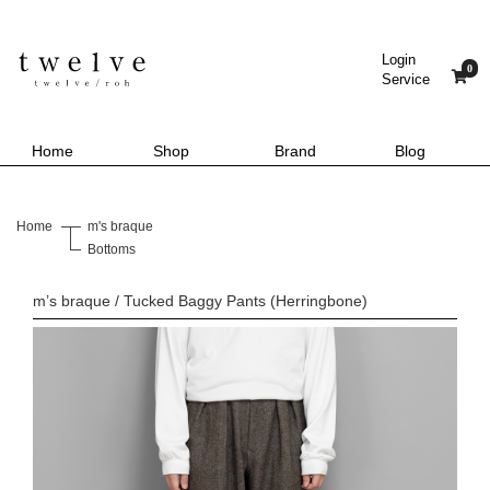
Login
0
Service
Home
Shop
Brand
Blog
Home
m's braque
Bottoms
m’s braque / Tucked Baggy Pants (Herringbone)