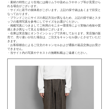
・素材の特性により生地には織りムラや染めムラやネップ等が見受けら
れる場合がございます。
・サイズに若干の個体差がございます。上記の採寸値はあくまで目安と
なっております。
・ブランドごとにサイズの表記方法が異なるため、上記の採寸値とスタ
ッフの着用写真を参考にしてサイズをお選びください。
・掲載写真につきましてご利用のモニター環境等により実物の色味や質
感と多少異なって見える場合がございます。
・在庫は実店舗とオンラインショップで共有しております。実店舗の販
売で、売り違いが出た場合は、ご注文をキャンセル扱いとさせていただ
きます。
・お客様都合によるご注文のキャンセルおよび通販の返品交換はお受け
できません。
・当サイト内の写真やテキストの無断転載はご遠慮ください。