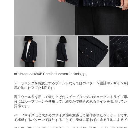
m’s braqueのW4B Comfort Loosen Jacketです。
テーラリングを得意とするブランドならではのパターン設計やデザインを
着心地に仕立てた1着です。
再生ウール糸を用いて織り上げたツイードタッチのチョークストライプ素
分にはループヤーンを使用して、緩やかで動きのあるラインを表現してい
質感です。
ハーフサイズほど大きめのサイズ感を意識して製作されたジャケットです
で構成するパターンで設計することで、身体に沿わずに余る生地によるド