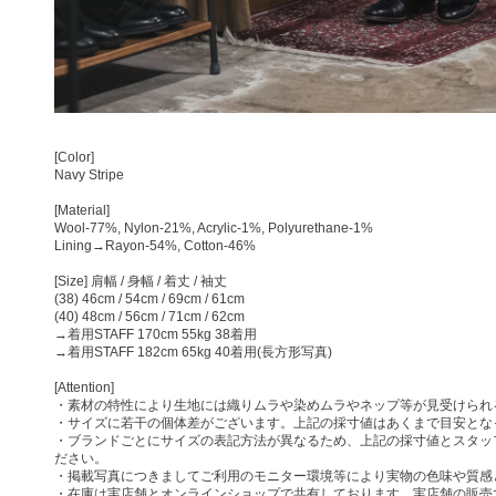
[Color]
Navy Stripe
[Material]
Wool-77%, Nylon-21%, Acrylic-1%, Polyurethane-1%
Lining→Rayon-54%, Cotton-46%
[Size] 肩幅 / 身幅 / 着丈 / 袖丈
(38) 46cm / 54cm / 69cm / 61cm
(40) 48cm / 56cm / 71cm / 62cm
→着用STAFF 170cm 55kg 38着用
→着用STAFF 182cm 65kg 40着用(長方形写真)
[Attention]
・素材の特性により生地には織りムラや染めムラやネップ等が見受けられ
・サイズに若干の個体差がございます。上記の採寸値はあくまで目安とな
・ブランドごとにサイズの表記方法が異なるため、上記の採寸値とスタッ
ださい。
・掲載写真につきましてご利用のモニター環境等により実物の色味や質感
・在庫は実店舗とオンラインショップで共有しております。実店舗の販売