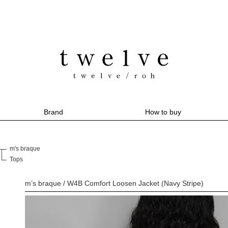
Brand
How to buy
m's braque
Tops
m’s braque / W4B Comfort Loosen Jacket (Navy Stripe)