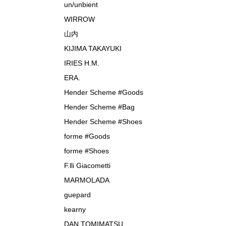
un/unbient
WIRROW
山内
KIJIMA TAKAYUKI
IRIES H.M.
ERA.
Hender Scheme #Goods
Hender Scheme #Bag
Hender Scheme #Shoes
forme #Goods
forme #Shoes
F.lli Giacometti
MARMOLADA
guepard
kearny
DAN TOMIMATSU