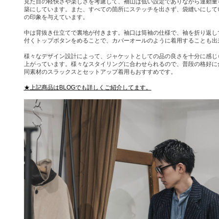
見た目の軽快さや楽しさを考慮して、袖山は低い設定でありながら運動量
築にしています。また、すべての箇所にステッチを出さず、袋縫いにして
の印象を与えています。
中は背抜き仕立てで裏地が付きます。袖口は筒袖の仕様で、袖を折り返し
付くトップボタンをめることで、カバーオールのように着用することも出
様々なデザイン設計によって、ジャケットとしての品の良さを十分に感じ
上がっています。様々なスタイリングに合わせられるので、普段の格好に
同素材のスラックスとセットアップ着用もおすすめです。
★上記商品はBLOGでも詳しくご紹介してます。