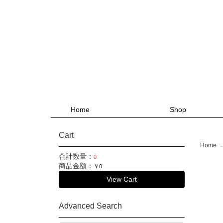
Home
Shop
Cart
Home
合計数量：
0
商品金額：
￥0
View Cart
Advanced Search