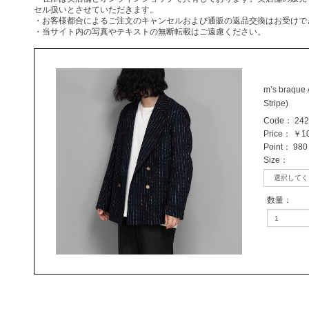
セル扱いとさせていただきます。
・お客様都合によるご注文のキャンセルおよび通販の返品交換はお受けで
・当サイト内の写真やテキストの無断転載はご遠慮ください。
m’s braque 
Stripe)
Code：
242
Price：
￥10
Point：
980 
Size
：
数量
：