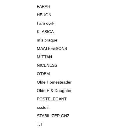
FARAH
HEUGN
I am dork
KLASICA
m's braque
MAATEE&SONS
MITTAN
NICENESS
O'DEM
Olde Homesteader
Olde H & Daughter
POSTELEGANT
ssstein
STABILIZER GNZ
T.T