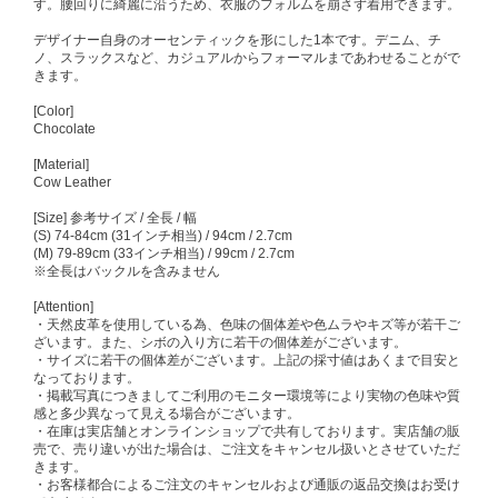
す。腰回りに綺麗に沿うため、衣服のフォルムを崩さず着用できます。
デザイナー自身のオーセンティックを形にした1本です。デニム、チ
ノ、スラックスなど、カジュアルからフォーマルまであわせることがで
きます。
[Color]
Chocolate
[Material]
Cow Leather
[Size] 参考サイズ / 全長 / 幅
(S) 74-84cm (31インチ相当) / 94cm / 2.7cm
(M) 79-89cm (33インチ相当) / 99cm / 2.7cm
※全長はバックルを含みません
[Attention]
・天然皮革を使用している為、色味の個体差や色ムラやキズ等が若干ご
ざいます。また、シボの入り方に若干の個体差がございます。
・サイズに若干の個体差がございます。上記の採寸値はあくまで目安と
なっております。
・掲載写真につきましてご利用のモニター環境等により実物の色味や質
感と多少異なって見える場合がございます。
・在庫は実店舗とオンラインショップで共有しております。実店舗の販
売で、売り違いが出た場合は、ご注文をキャンセル扱いとさせていただ
きます。
・お客様都合によるご注文のキャンセルおよび通販の返品交換はお受け