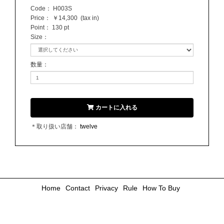
Code：
H003S
Price：
￥14,300
(tax in)
Point：
130 pt
Size
：
数量
：
カートに入れる
＊取り扱い店舗：
twelve
Home
Contact
Privacy
Rule
How To Buy