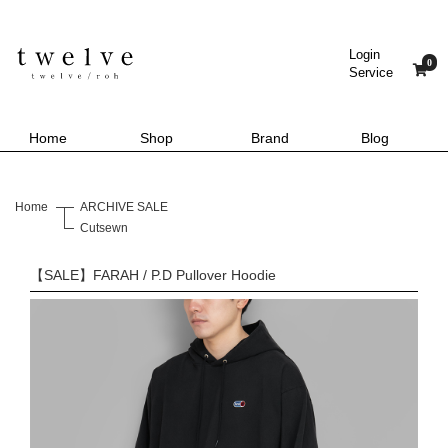
Login
0
Service
Home
Shop
Brand
Blog
Home
ARCHIVE SALE
Cutsewn
【SALE】FARAH / P.D Pullover Hoodie