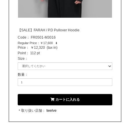
【SALE】FARAH / P.D Pullover Hoodie
Code：
FR0501-M3016
Regular Price：
￥17,600
⬇
Price：
￥12,320
(tax in)
Point：
112 pt
Size
：
数量
：
カートに入れる
＊取り扱い店舗：
twelve