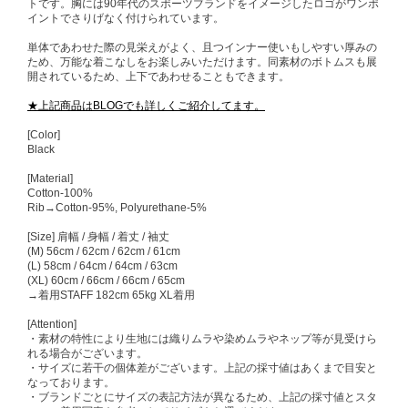
トです。胸には90年代のスポーツブランドをイメージしたロゴがワンポ
イントでさりげなく付けられています。
単体であわせた際の見栄えがよく、且つインナー使いもしやすい厚みの
ため、万能な着こなしをお楽しみいただけます。同素材のボトムスも展
開されているため、上下であわせることもできます。
★上記商品はBLOGでも詳しくご紹介してます。
[Color]
Black
[Material]
Cotton-100%
Rib→Cotton-95%, Polyurethane-5%
[Size] 肩幅 / 身幅 / 着丈 / 袖丈
(M) 56cm / 62cm / 62cm / 61cm
(L) 58cm / 64cm / 64cm / 63cm
(XL) 60cm / 66cm / 66cm / 65cm
→着用STAFF 182cm 65kg XL着用
[Attention]
・素材の特性により生地には織りムラや染めムラやネップ等が見受けら
れる場合がございます。
・サイズに若干の個体差がございます。上記の採寸値はあくまで目安と
なっております。
・ブランドごとにサイズの表記方法が異なるため、上記の採寸値とスタ