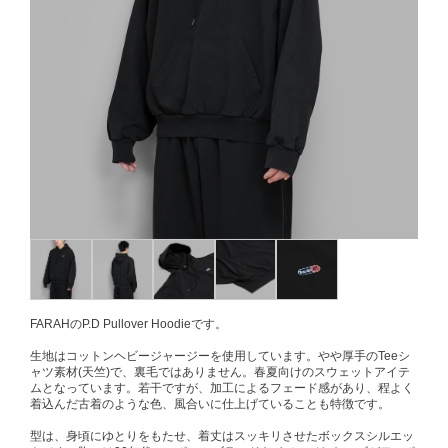
FARAHのP.D Pullover Hoodieです。
生地はコットンヘビージャージーを使用しています。やや厚手のTeeシ
ャツ素材(天竺)で、裏毛ではありません。春夏向けのスウェットアイテ
ムとなっています。若干ですが、加工によるフェード感があり、程よく
着込んだ古着のような色、風合いに仕上げていることも特徴です。
型は、身頃にゆとりをもたせ、着丈はスッキリさせたボックスシルエッ