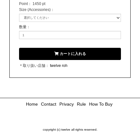
Point：
1450 pt
Size (Accessories)
：
数量
：
カートに入れる
＊取り扱い店舗：
twelve roh
Home
Contact
Privacy
Rule
How To Buy
copyright (c) twelve all rights reserved.