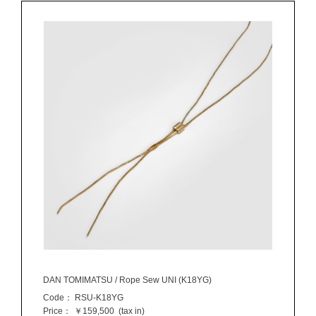
DAN TOMIMATSU / Rope Sew UNI (K18YG)
Code：
RSU-K18YG
Price：
￥159,500
(tax in)