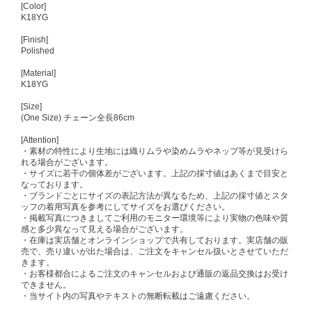
[Color]
K18YG
[Finish]
Polished
[Material]
K18YG
[Size]
(One Size) チェーン全長86cm
[Attention]
・素材の特性により生地には織りムラや染めムラやネップ等が見受けら
れる場合がございます。
・サイズに若干の個体差がございます。上記の採寸値はあくまで目安と
なっております。
・ブランドごとにサイズの表記方法が異なるため、上記の採寸値とスタ
ッフの着用写真を参考にしてサイズをお選びください。
・掲載写真につきましてご利用のモニター環境等により実物の色味や質
感と多少異なって見える場合がございます。
・在庫は実店舗とオンラインショップで共有しております。実店舗の販
売で、売り違いが出た場合は、ご注文をキャンセル扱いとさせていただ
きます。
・お客様都合によるご注文のキャンセルおよび通販の返品交換はお受け
できません。
・当サイト内の写真やテキストの無断転載はご遠慮ください。