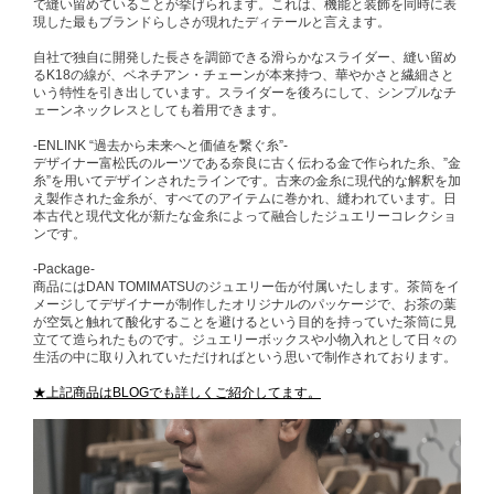
で縫い留めていることが挙げられます。これは、機能と装飾を同時に表
現した最もブランドらしさが現れたディテールと言えます。
自社で独自に開発した長さを調節できる滑らかなスライダー、縫い留め
るK18の線が、ベネチアン・チェーンが本来持つ、華やかさと繊細さと
いう特性を引き出しています。スライダーを後ろにして、シンプルなチ
ェーンネックレスとしても着用できます。
-ENLINK “過去から未来へと価値を繋ぐ糸”-
デザイナー富松氏のルーツである奈良に古く伝わる金で作られた糸、”金
糸”を用いてデザインされたラインです。 古来の金糸に現代的な解釈を加
え製作された金糸が、 すべてのアイテムに巻かれ、縫われています。日
本古代と現代文化が新たな金糸によって融合したジュエリーコレクショ
ンです。
-Package-
商品にはDAN TOMIMATSUのジュエリー缶が付属いたします。茶筒をイ
メージしてデザイナーが制作したオリジナルのパッケージで、お茶の葉
が空気と触れて酸化することを避けるという目的を持っていた茶筒に見
立てて造られたものです。ジュエリーボックスや小物入れとして日々の
生活の中に取り入れていただければという思いで制作されております。
★上記商品はBLOGでも詳しくご紹介してます。