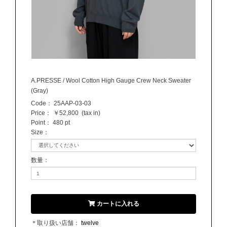
A.PRESSE / Wool Cotton High Gauge Crew Neck Sweater
(Gray)
Code：
25AAP-03-03
Price：
￥52,800
(tax in)
Point：
480 pt
Size
：
数量
：
カートに入れる
＊取り扱い店舗：
twelve