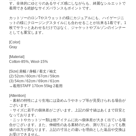
す。全体的にゆとりのあるサイズ感にしながらも、綺麗なシルエットで
着用できる絶妙なサイズバランスもポイントです。
カットソーのロンTやスウェットの様にカジュアルにも、ハイゲージニ
ットの様にクロージングスタイルにも合わせることが出来る1着です。1
枚でサラッとあわせるだけではなく、ジャケットやブルゾンのインナー
としても重宝します。
[Color]
Gray
[Material]
Cotton-85%, Wool-15%
[Size] 肩幅 / 身幅 / 着丈 / 袖丈
(2) 52cm / 60cm / 67cm / 59cm
(3) 54cm / 62cm / 69cm / 61cm
→着用STAFF 170cm 55kg 2着用
[Attention]
・素材の特性により生地には染めムラやネップ等が見受けられる場合が
ございます。
・サイズに若干の個体差がございます。上記の採寸値はあくまで目安と
なっております。
・ニットやカットソー類は他アイテムに比べ個体差が大きく出ている場
合がございます。また、伸縮性のある素材のため、測り方によっても数
値の出方が異なります。上記の寸法との違いを理由とした返品や交換は
お受けできません。