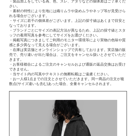
・製品加工をしている為、色、スレ、アタリなどの個体差はご了承くだ
さい。
・素材の特性により生地には織りムラや染めムラやネップ等が見受けら
れる場合がございます。
・サイズに若干の個体差がございます。上記の採寸値はあくまで目安と
なっております。
・ブランドごとにサイズの表記方法が異なるため、上記の採寸値とスタ
ッフの着用写真を参考にしてサイズをお選びください。
・掲載写真につきましてご利用のモニター環境等により実物の色味や質
感と多少異なって見える場合がございます。
・在庫は実店舗とオンラインショップで共有しております。実店舗の販
売で、売り違いが出た場合は、ご注文をキャンセル扱いとさせていただ
きます。
・お客様都合によるご注文のキャンセルおよび通販の返品交換はお受け
できません。
・当サイト内の写真やテキストの無断転載はご遠慮ください。
・お一人様1点までの注文とさせていただきます。同一商品の注文が複
数点(サイズ違いも含む)あった場合、全量キャンセルされます。