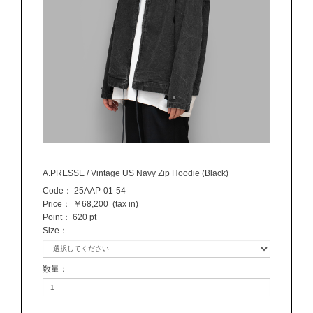
A.PRESSE / Vintage US Navy Zip Hoodie (Black)
Code：
25AAP-01-54
Price：
￥68,200
(tax in)
Point：
620 pt
Size
：
数量
：