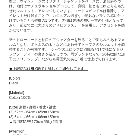
型は、ヴィンテージのミリタリージャケットをベースに、肩傾斜をつ
け、袖付はナチュラルショルダーにして、身頃、袖ともにゆとりをもた
せたシルエットにアレンジしています。フードスピンドルは排除し、ア
イレットだけ残すことで、カジュアル過ぎない絶妙なバランス感に仕上
げていることも特徴の1つです。内側は裏地の無い一重の仕様となって
おり、前立てには大ぶりのアサヒファスナーを使用し、アクセントを効
かせています。
裾のドローコードと袖口のアジャスターを絞ることで膨らみのあるフォ
ルムとなり、ボトムスの太さなどにあわせてトップスのシルエットを調
整することが可能です。Tシャツの上にラフに羽織るだけで様になるジ
ップフーディーの良さを活かしつつ、同ブランドならではの特徴的な加
工により、シンプルながらも雰囲気のある1着に仕上げております。
★上記商品はBLOGでも詳しくご紹介してます。
[Color]
Black
[Material]
Cotton-100%
[Size] 肩幅 / 身幅 / 着丈 / 袖丈
(2) 52cm / 64cm / 65cm / 58cm
(3) 54cm / 66cm / 66cm / 59cm
→着用STAFF 170cm 55kg 2着用
[Attention]