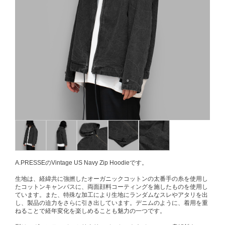
A.PRESSEのVintage US Navy Zip Hoodieです。
生地は、経緯共に強撚したオーガニックコットンの太番手の糸を使用し
たコットンキャンバスに、両面顔料コーティングを施したものを使用し
ています。また、特殊な加工により生地にランダムなスレやアタリを出
し、製品の迫力をさらに引き出しています。デニムのように、着用を重
ねることで経年変化を楽しめることも魅力の一つです。