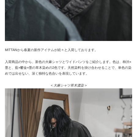
MITTANから春夏の新作アイテムが続々と入荷しております。
入荷商品の中から、新色の大麻シャツとワイドパンツをご紹介します。色は、柿渋×
墨と、藍×鬱金×墨の草木染めの2色です。天然染料を掛け合わせることで、単色の染
めでは出せない、深く独特な色合いを表現しています。
< 大麻シャツ草木濃染 >