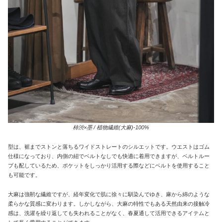
柿渋×墨 / 植物繊維(大麻)-100%
型は、裾までストンと落ちるワイドストレートのシルエットです。ウエストはゴム
仕様になっており、内側の紐でベルトなしでも快適に着用できますが、ベルトルー
プも配しているため、ポケットをしっかり活用する際などにベルトを使用すること
も可能です。
大麻は強靭な繊維ですが、経年変化で肌に徐々に馴染んでゆき、麻から綿のような
柔らかな質感に変わります。しかしながら、大麻の特性でもある天然由来の接触冷
感は、洗濯を繰り返しても失われることがなく、春夏通して活用できるアイテムと