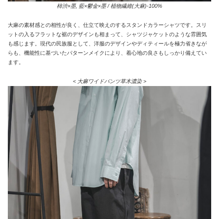
柿渋×墨, 藍×鬱金×墨 / 植物繊維(大麻)-100%
大麻の素材感との相性が良く、仕立て映えのするスタンドカラーシャツです。スリ
ットの入るフラットな裾のデザインも相まって、シャツジャケットのような雰囲気
も感じます。現代の民族服として、洋服のデザインやディティールを極力省きなが
らも、機能性に基づいたパターンメイクにより、着心地の良さもしっかり備えてい
ます。
< 大麻ワイドパンツ草木濃染 >