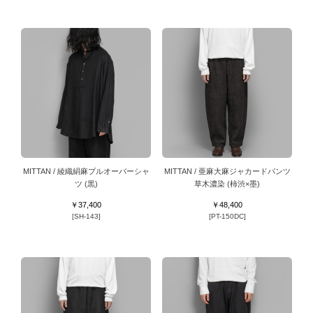
MITTAN / 綾織絹麻プルオーバーシャ
MITTAN / 亜麻大麻ジャカードパンツ
ツ (黒)
草木濃染 (柿渋×墨)
￥37,400
￥48,400
[SH-143]
[PT-150DC]