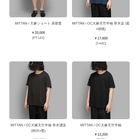
MITTAN / 大麻ショート 高密度
MITTAN / OC大麻天竺半袖 草木染 (藍
×胡桃)
￥33,000
[PT-142]
￥17,600
[T-44C]
MITTAN / OC大麻天竺半袖 草木濃染
MITTAN / OC大麻天竺半袖
(柿渋×墨)
￥13,200