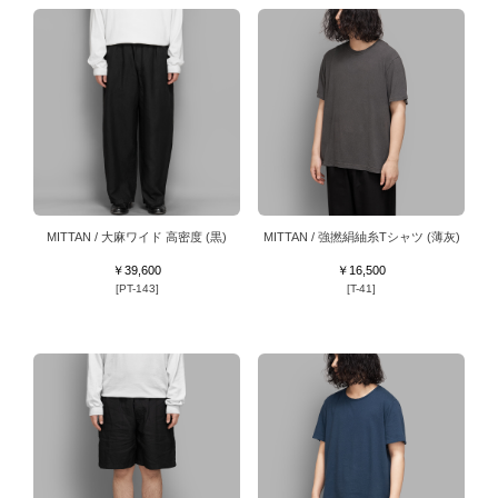
MITTAN / 大麻ワイド 高密度 (黒)
MITTAN / 強撚絹紬糸Tシャツ (薄灰)
￥39,600
￥16,500
[PT-143]
[T-41]