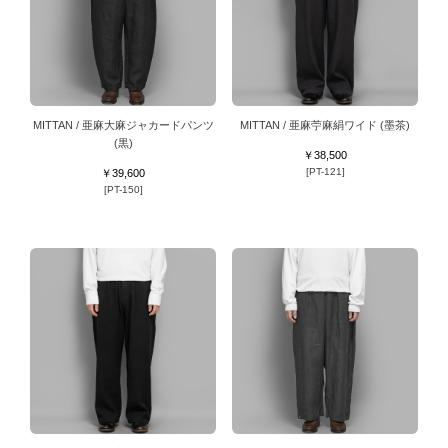
MITTAN / 亜麻大麻ジャカードパンツ
MITTAN / 亜麻苧麻絹ワイド (墨茶)
(黒)
￥38,500
[PT-121]
￥39,600
[PT-150]