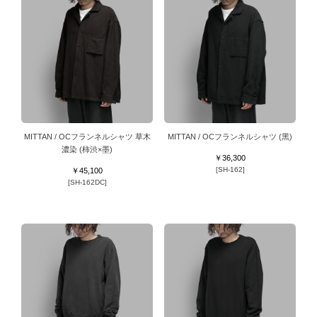
MITTAN / OCフランネルシャツ 草木
MITTAN / OCフランネルシャツ (⿊)
濃染 (柿渋×墨)
￥36,300
[SH-162]
￥45,100
[SH-162DC]