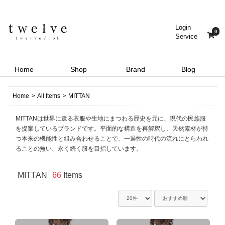
Login
0
Service
Home
Shop
Brand
Blog
Home
>
All Items
>
MITTAN
MITTANは世界に遺る衣服や生地にまつわる歴史を元に、現代の民族服
を提案しているブランドです。平面的な構造を再解釈し、天然素材が持
つ本来の機能性と組み合わせることで、一過性の時代の流れにとらわれ
ることの無い、永く続く服を目指しています。
MITTAN
66
Items