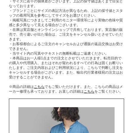
・サイズに若干の個体差がございます。上記の採寸値はあくまで目安と
なっております。
・ブランドごとにサイズの表記方法が異なるため、上記の採寸値とスタ
ッフの着用写真を参考にしてサイズをお選びください。
・掲載写真につきましてご利用のモニター環境等により実物の色味や質
感と多少異なって見える場合がございます。
・在庫は実店舗とオンラインショップで共有しております。実店舗の販
売で、売り違いが出た場合は、ご注文をキャンセル扱いとさせていただ
きます。
・お客様都合によるご注文のキャンセルおよび通販の返品交換はお受け
できません。
・当サイト内の写真やテキストの無断転載はご遠慮ください。
・本商品はお一人様1点までの注文とさせていただきます。転売目的で
の購入や代理購入、またはそれが疑われるすべての行為は固くお断りい
たします。ご注文内容およびご利用状況により、こちらで判断し注文を
キャンセルする場合がございます。また、輸出代行業者様宛の注文はお
受けすることができません。
※商品の詳細は
こちら
でもご覧いただけます。また、こちらの商品はメ
ーカー修理も承っております。お直しの詳細は
こちら
をご覧ください。