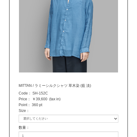
MITTAN / ラミーシルクシャツ 草木染 (藍 淡)
Code：
SH-152C
Price：
￥39,600
(tax in)
Point：
360 pt
Size
：
数量
：