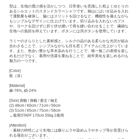
型は、生地の透け感を活かしつつ、日常使いを意識した程よくゆとりの
あるシルエットのスタンドカラーシャツです。袖山にはいせ込みを入れ
て運動量を確保し、脇にはスリットを設けるなど、機能性を備えながら
もシンプルなデザインに仕上げています。切り込みを入れないカフス
や、ヨークを設けずに折り伏せ縫いで肩を縫い合わせることで、繊細な
生地への負担を抑えています。ボタンには貝ボタンを使用しています。
ラミーのさらりとした素材感と、シルクの品のある柔らかな光沢が組み
合わさることで、シンプルながらも目を惹くアイテムに仕上がっていま
す。また、色合い豊かな草木染めを行うことで、唯一無二の表情を楽し
めるだけでなく、着用や洗濯を重ねることで、経年美化を楽しめるのも
魅力の一つです。
[Color]
藍（淡）
[Material]
麻-76%, 絹-24%
[Size] 肩幅 / 身幅 / 着丈 / 袖丈
(2) 48cm / 60cm / 71cm / 56cm
(3) 51cm / 65cm / 75cm / 58cm
→着用STAFF 170cm 55kg 2着用
[Attention]
・素材の特性により生地には織りムラや染めムラやネップ等が見受けら
れる場合がございます。