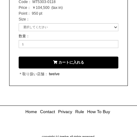
Code：
MT5303-0118
Price：
￥104,500
(tax in)
Point：
950 pt
Size
：
数量
：
カートに入れる
＊取り扱い店舗：
twelve
Home
Contact
Privacy
Rule
How To Buy
copyright (c) twelve all rights reserved.