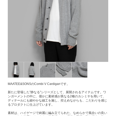
MAATEE&SONSのCombi V Cardiganです。
新たに登場した”静なる"シリーズとして、展開されるアイテムです。ワ
ンガーメントの中に、僅かに素材感が異なる2種のカシミヤを用いて、
ディテールにも細やかな細工を施し、控えめながらも、こだわりを感じ
るプロダクトに仕上げています。
素材は、ハイゲージで綺麗に編み立てられた、なめらかで風合いの良い