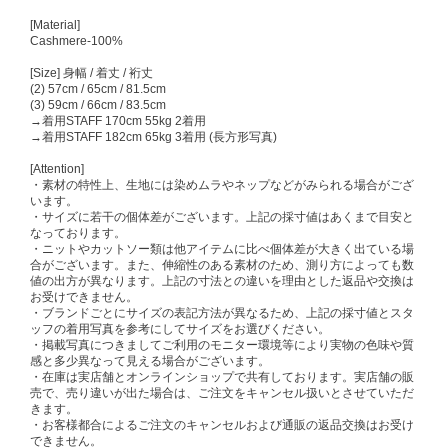
[Material]
Cashmere-100%
[Size] 身幅 / 着丈 / 裄丈
(2) 57cm / 65cm / 81.5cm
(3) 59cm / 66cm / 83.5cm
→着用STAFF 170cm 55kg 2着用
→着用STAFF 182cm 65kg 3着用 (長方形写真)
[Attention]
・素材の特性上、生地には染めムラやネップなどがみられる場合がござ
います。
・サイズに若干の個体差がございます。上記の採寸値はあくまで目安と
なっております。
・ニットやカットソー類は他アイテムに比べ個体差が大きく出ている場
合がございます。また、伸縮性のある素材のため、測り方によっても数
値の出方が異なります。上記の寸法との違いを理由とした返品や交換は
お受けできません。
・ブランドごとにサイズの表記方法が異なるため、上記の採寸値とスタ
ッフの着用写真を参考にしてサイズをお選びください。
・掲載写真につきましてご利用のモニター環境等により実物の色味や質
感と多少異なって見える場合がございます。
・在庫は実店舗とオンラインショップで共有しております。実店舗の販
売で、売り違いが出た場合は、ご注文をキャンセル扱いとさせていただ
きます。
・お客様都合によるご注文のキャンセルおよび通販の返品交換はお受け
できません。