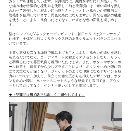
カシミヤを使用しています。前身頃には、繊維を平行に引き揃え、均一
な編み地が特徴的な梳毛糸を使用し、袖と後身頃には、短い繊維を撚り
合わせて製作した、程よい起毛感とふっくらとした風合いが特徴的な、
紡毛糸を使用しています。同色の糸にはなりますが、異なる種類の繊維
を使うことにより、風合いだけでなく、わずかな色の変化も楽しめま
す。
型はシンプルなVネックカーディガンです。袖口のリブはターンナップ
仕様で、全体的に程よくリラックス感のあるシルエットバランスに仕上
げています。
上質な素材を異なる繊維で編み上げることにより、風合いの違いを感じ
られるだけでなく、コーディネートの程よくアクセントとなり、サラッ
と羽織るだけで雰囲気良く着用いただけます。また、ボタンやボタンホ
ール位置を、前立てから少しズラすことにより、ボタンを止めた際に前
立ての重なりが深くなり、ジャケットのような印象になるデザインも魅
力の一つです。加えて、前立ての襟の広がりを抑えたデザインは、ボタ
ンを止めた際に、Vネックのニットのような感覚でも着用でき、アウタ
ーとしてだけでなく、インナー使いとしても重宝します。
★上記商品はBLOGでも詳しくご紹介してます。