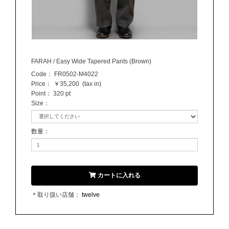
FARAH / Easy Wide Tapered Pants (Brown)
Code：
FR0502-M4022
Price：
￥35,200
(tax in)
Point：
320 pt
Size
：
数量
：
カートに入れる
＊取り扱い店舗：
twelve