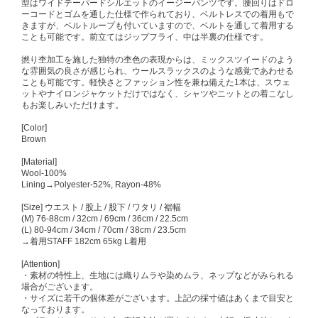
型はワイドテーパードシルエットのイージーパンツです。腰回りはドロ
ーコードとゴムを通した仕様で作られており、ベルトレスでの着用もで
きますが、ベルトループも付いていますので、ベルトを通して着用する
ことも可能です。前立てはジップフライ、中は半裏の仕様です。
撚り杢加工を施した独特の杢色の表現からは、ミックスツイードのよう
な雰囲気の良さが感じられ、ウールスラックスのような感覚であわせる
ことも可能です。軽快さとファッション性を兼ね備えた1本は、スウェ
ットやナイロンジャケットだけではなく、シャツやニットとの着こなし
もお楽しみいただけます。
[Color]
Brown
[Material]
Wool-100%
Lining→Polyester-52%, Rayon-48%
[Size] ウエスト / 股上 / 股下 / ワタリ / 裾幅
(M) 76-88cm / 32cm / 69cm / 36cm / 22.5cm
(L) 80-94cm / 34cm / 70cm / 38cm / 23.5cm
→着用STAFF 182cm 65kg L着用
[Attention]
・素材の特性上、生地には織りムラや染めムラ、ネップなどがみられる
場合がございます。
・サイズに若干の個体差がございます。上記の採寸値はあくまで目安と
なっております。