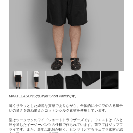
MAATEE&SONSのLayer Short Pantsです。
薄くサラッとした綺麗な質感でありながら、全体的に小ジワの入る風合
いの良さを兼ね備えたコットンシルク素材を使用しています。
型はツータックのワイドショートトラウザーズです。ウエストはゴムと
紐を通したイージーパンツの仕様で作られています。前立てはジップフ
ライです。また、裏地は肌触が良く、ヒンヤリとするキュプラ素材が総