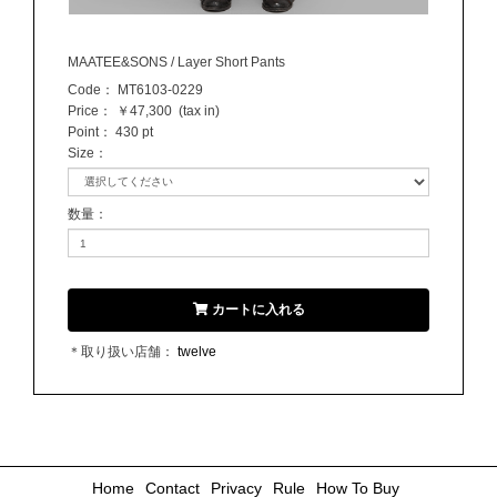
MAATEE&SONS / Layer Short Pants
Code：
MT6103-0229
Price：
￥47,300
(tax in)
Point：
430 pt
Size
：
数量
：
カートに入れる
＊取り扱い店舗：
twelve
Home
Contact
Privacy
Rule
How To Buy