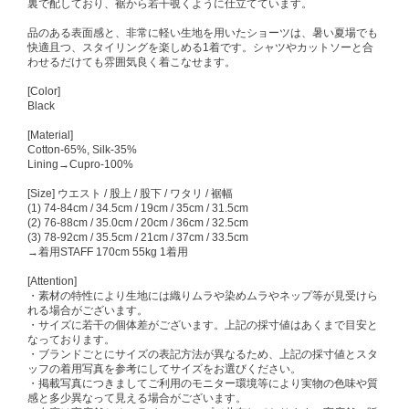
裏で配しており、裾から若干覗くように仕立てています。
品のある表面感と、非常に軽い生地を用いたショーツは、暑い夏場でも
快適且つ、スタイリングを楽しめる1着です。シャツやカットソーと合
わせるだけても雰囲気良く着こなせます。
[Color]
Black
[Material]
Cotton-65%, Silk-35%
Lining→Cupro-100%
[Size] ウエスト / 股上 / 股下 / ワタリ / 裾幅
(1) 74-84cm / 34.5cm / 19cm / 35cm / 31.5cm
(2) 76-88cm / 35.0cm / 20cm / 36cm / 32.5cm
(3) 78-92cm / 35.5cm / 21cm / 37cm / 33.5cm
→着用STAFF 170cm 55kg 1着用
[Attention]
・素材の特性により生地には織りムラや染めムラやネップ等が見受けら
れる場合がございます。
・サイズに若干の個体差がございます。上記の採寸値はあくまで目安と
なっております。
・ブランドごとにサイズの表記方法が異なるため、上記の採寸値とスタ
ッフの着用写真を参考にしてサイズをお選びください。
・掲載写真につきましてご利用のモニター環境等により実物の色味や質
感と多少異なって見える場合がございます。