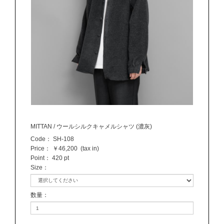
MITTAN / ウールシルクキャメルシャツ (濃灰)
Code：
SH-108
Price：
￥46,200
(tax in)
Point：
420 pt
Size
：
数量
：