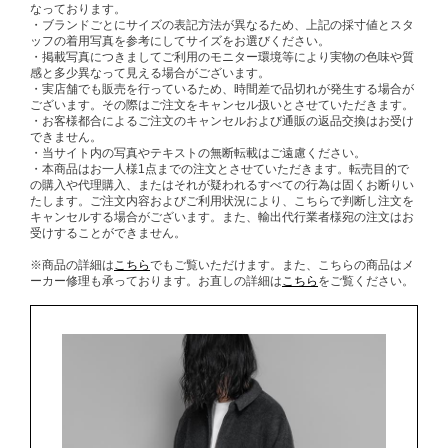
なっております。
・ブランドごとにサイズの表記方法が異なるため、上記の採寸値とスタ
ッフの着用写真を参考にしてサイズをお選びください。
・掲載写真につきましてご利用のモニター環境等により実物の色味や質
感と多少異なって見える場合がございます。
・実店舗でも販売を行っているため、時間差で品切れが発生する場合が
ございます。その際はご注文をキャンセル扱いとさせていただきます。
・お客様都合によるご注文のキャンセルおよび通販の返品交換はお受け
できません。
・当サイト内の写真やテキストの無断転載はご遠慮ください。
・本商品はお一人様1点までの注文とさせていただきます。転売目的で
の購入や代理購入、またはそれが疑われるすべての行為は固くお断りい
たします。ご注文内容およびご利用状況により、こちらで判断し注文を
キャンセルする場合がございます。また、輸出代行業者様宛の注文はお
受けすることができません。
※商品の詳細は
こちら
でもご覧いただけます。また、こちらの商品はメ
ーカー修理も承っております。お直しの詳細は
こちら
をご覧ください。