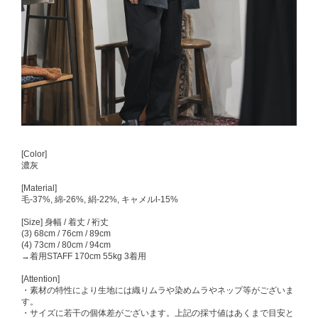
[Color]
濃灰
[Material]
毛-37%, 綿-26%, 絹-22%, キャメルl-15%
[Size] 身幅 / 着丈 / 裄丈
(3) 68cm / 76cm / 89cm
(4) 73cm / 80cm / 94cm
→着用STAFF 170cm 55kg 3着用
[Attention]
・素材の特性により生地には織りムラや染めムラやネップ等がございま
す。
・サイズに若干の個体差がございます。上記の採寸値はあくまで目安と