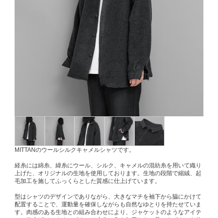
MITTANのウールシルクキャメルシャツです。
経糸には綿糸、緯糸にウール、シルク、キャメルの混紡糸を用いて織り
上げた、オリジナルの生地を使用しております。生地の段階で縮絨、起
毛加工を施してふっくらとした質感に仕上げています。
型はシャツのデザインでありながら、大きなマチを袖下から脇にかけて
配置することで、運動量を確保しながらも自然なゆとりを持たせていま
す。肉感のある生地との組み合わせにより、ジャケットのようなアイテ