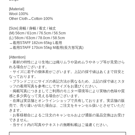
[Material]
Wool-100%
Other Cloth→Cotton-100%
[Size] 肩幅 / 身幅 / 着丈 / 袖丈
(M) 56cm / 61cm / 76.5cm / 56.5cm
(L) 58cm / 63cm / 78.0cm / 58.5cm
→着用STAFF 182cm 65kg L着用
→着用STAFF 170cm 55kg M着用(長方形写真)
[Attention]
・素材の特性により生地には織りムラや染めムラやネップ等が見受けら
れる場合がございます。
・サイズに若干の個体差がございます。上記の採寸値はあくまで目安と
なっております。
・ブランドごとにサイズの表記方法が異なるため、上記の採寸値とスタ
ッフの着用写真を参考にしてサイズをお選びください。
・掲載写真につきましてご利用のモニター環境等により実物の色味や質
感と多少異なって見える場合がございます。
・在庫は実店舗とオンラインショップで共有しております。実店舗の販
売で、売り違いが出た場合は、ご注文をキャンセル扱いとさせていただ
きます。
・お客様都合によるご注文のキャンセルおよび通販の返品交換はお受け
できません。
・当サイト内の写真やテキストの無断転載はご遠慮ください。