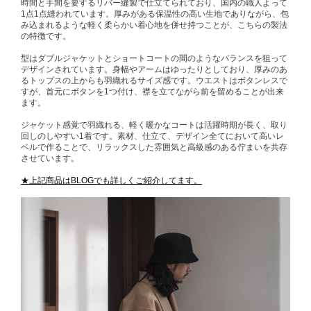
時間と手間を要するリバー縫製で仕立てられており、国内の職人よって
1点1点縫われています。厚みがある保温性の高い生地でありながら、包
み込まれるような軽く柔らかい着心地を併せ持つことが、こちらの製法
の特徴です。
型はダブルジャケットとショートコートの間のようなバランスを狙って
デザインされています。身幅やアームはゆったりとしており、厚みのあ
るトップスの上からも羽織れるサイズ感です。ウエストはボタンレスで
すが、首元にボタンを1つ付け、襟を立てながら前を留めることが出来
ます。
ジャケット感覚で羽織れる、軽く暖かなコートは活躍時期が長く、取り
回しのしやすい1着です。素材、仕立て、デザイン全てにおいて高いレ
ベルで作ることで、リラックスした雰囲気と高級感のある佇まいを共存
させています。
★上記商品はBLOGでも詳しくご紹介してます。