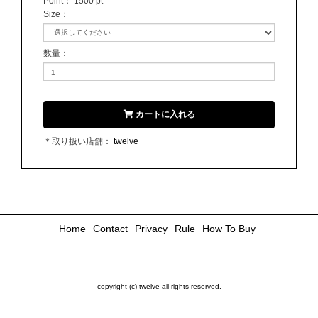
Point：
1500 pt
Size
：
数量
：
カートに入れる
＊取り扱い店舗：
twelve
Home
Contact
Privacy
Rule
How To Buy
copyright (c) twelve all rights reserved.