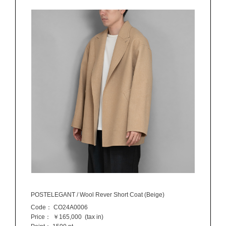
POSTELEGANT / Wool Rever Short Coat (Beige)
Code：
CO24A0006
Price：
￥165,000
(tax in)