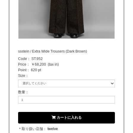
ssstein / Extra Wide Trousers (Dark Brown)
Code：
ST.952
Price：
￥68,200
(tax in)
Point：
620 pt
Size
：
数量
：
カートに入れる
＊取り扱い店舗：
twelve