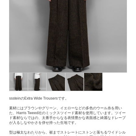
sssteinのExtra Wide Trousersです。
素材にはブラウンやグリーン、イエローなどの多色のウール糸を用い
た、Harris Tweed社のミックスツイード素材を使用しています。ツイー
ド素材ならではの、太番手からなる表情豊かな表面感と綺麗なドレープ
が入るしなやかさを併せ持った生地です。
型は極太なわたりから、裾までストレートにストンと落ちるワイドシル