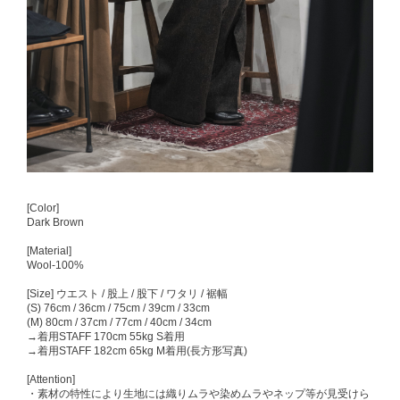
[Color]
Dark Brown
[Material]
Wool-100%
[Size] ウエスト / 股上 / 股下 / ワタリ / 裾幅
(S) 76cm / 36cm / 75cm / 39cm / 33cm
(M) 80cm / 37cm / 77cm / 40cm / 34cm
→着用STAFF 170cm 55kg S着用
→着用STAFF 182cm 65kg M着用(長方形写真)
[Attention]
・素材の特性により生地には織りムラや染めムラやネップ等が見受けら